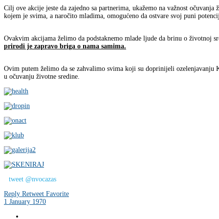
Cilj ove akcije jeste da zajedno sa partnerima, ukažemo na važnost očuvanja ž
kojem je svima, a naročito mladima, omogućeno da ostvare svoj puni potencij
Ovakvim akcijama želimo da podstaknemo mlade ljude da brinu o životnoj sred
prirodi je zapravo briga o nama samima.
Ovim putem želimo da se zahvalimo svima koji su doprinijeli ozelenjavanju K
u očuvanju životne sredine.
tweet @nvocazas
Reply
Retweet
Favorite
1 January 1970