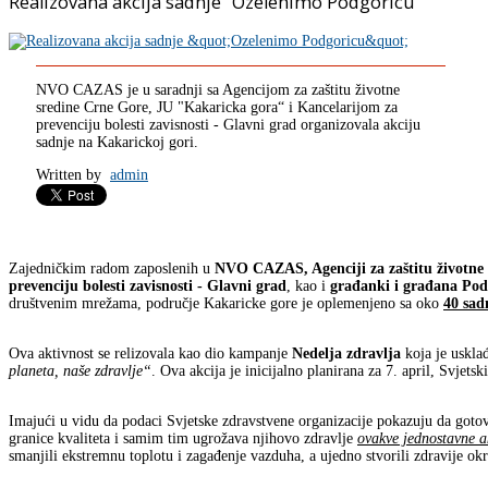
Realizovana akcija sadnje "Ozelenimo Podgoricu"
NVO CAZAS je u saradnji sa Agencijom za zaštitu životne
sredine Crne Gore, JU "Kakaricka gora“ i Kancelarijom za
prevenciju bolesti zavisnosti - Glavni grad organizovala akciju
sadnje na Kakarickoj gori.
Written by
admin
Zajedničkim radom zaposlenih u
NVO CAZAS, Agenciji za zaštitu životne 
prevenciju bolesti zavisnosti - Glavni grad
, kao i
građanki i građana Pod
društvenim mrežama, područje Kakaricke gore je oplemenjeno sa oko
40 sad
Ova aktivnost se relizovala kao dio kampanje
Nedelja zdravlja
koja je uskla
planeta, naše zdravlje“
. Ova akcija je inicijalno planirana za 7. april, Svjets
Imajući u vidu da podaci Svjetske zdravstvene organizacije pokazuju da goto
granice kvaliteta i samim tim ugrožava njihovo zdravlje
ovakve jednostavne ak
smanjili ekstremnu toplotu i zagađenje vazduha, a ujedno stvorili zdravije ok