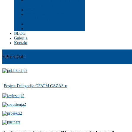
Psihosocijalna pomoć i podrška
ranjivim populacijama
Mladi
PROGRAM JAČANJA
KAPACITETA
BLOG
Galerija
Kontakt
Važne vijesti :
Posjeta Delegacije GFATM CAZAS-u