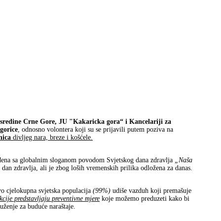
sredine Crne Gore, JU "Kakaricka gora“ i Kancelariji za
gorice
, odnosno volontera koji su se prijavili putem poziva na
nica
divljeg nara, breze i košćele.
đena sa globalnim sloganom povodom Svjetskog dana zdravlja
„Naša
ki dan zdravlja, ali je zbog loših vremenskih prilika odložena za danas.
vo cjelokupna svjetska populacija
(99%)
udiše vazduh koji premašuje
cije predstavljaju preventivne mjere
koje možemo preduzeti kako bi
ruženje za buduće naraštaje.