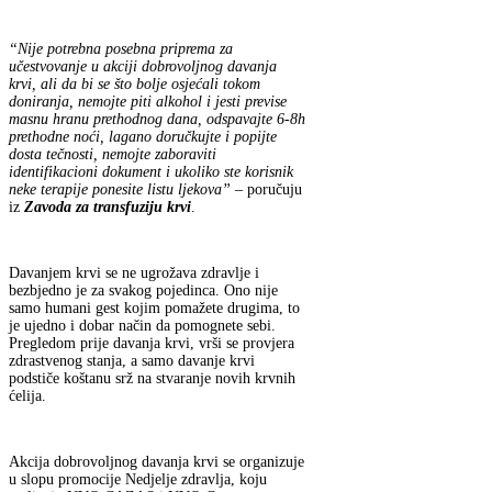
“Nije potrebna posebna priprema za
učestvovanje u akciji dobrovoljnog davanja
krvi, ali da bi se što bolje osjećali tokom
doniranja, nemojte piti alkohol i jesti previse
masnu hranu prethodnog dana, odspavajte 6-8h
prethodne noći, lagano doručkujte i popijte
dosta tečnosti, nemojte zaboraviti
identifikacioni dokument i ukoliko ste korisnik
neke terapije ponesite listu ljekova”
– poručuju
iz
Zavoda za transfuziju krvi
.
Davanjem krvi se ne ugrožava zdravlje i
bezbjedno je za svakog pojedinca. Ono nije
samo humani gest kojim pomažete drugima, to
je ujedno i dobar način da pomognete sebi.
Pregledom prije davanja krvi, vrši se provjera
zdrastvenog stanja, a samo davanje krvi
podstiče koštanu srž na stvaranje novih krvnih
ćelija.
Akcija dobrovoljnog davanja krvi se organizuje
u slopu promocije Nedjelje zdravlja, koju