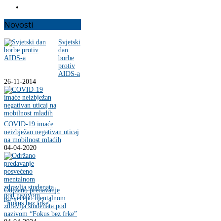
Novosti
Svjetski
dan
borbe
protiv
AIDS-a
26-11-2014
COVID-19 imaće
neizbježan negativan uticaj
na mobilnost mladih
04-04-2020
Održano predavanje
posvećeno mentalnom
zdravlja studenata pod
nazivom “Fokus bez frke”