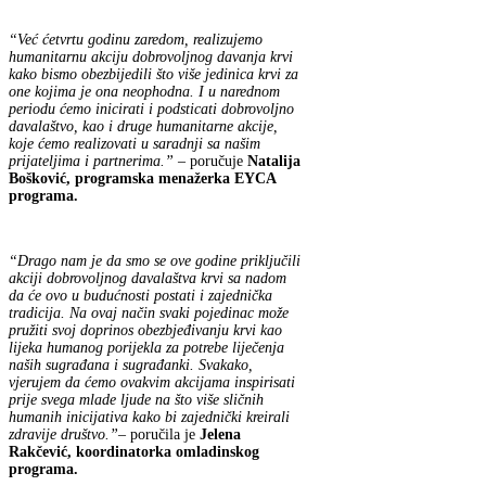
“Već ćetvrtu godinu zaredom, realizujemo
humanitarnu akciju dobrovoljnog davanja krvi
kako bismo obezbijedili što više jedinica krvi za
one kojima je ona neophodna. I u narednom
periodu ćemo inicirati i podsticati dobrovoljno
davalaštvo, kao i druge humanitarne akcije,
koje ćemo realizovati u saradnji sa našim
prijateljima i partnerima.”
– poručuje
Natalija
Bošković, programska menažerka EYCA
programa.
“Drago nam je da smo se ove godine priključili
akciji dobrovoljnog davalaštva krvi sa nadom
da će ovo u budućnosti postati i zajednička
tradicija. Na ovaj način svaki pojedinac može
pružiti svoj doprinos obezbjeđivanju krvi kao
lijeka humanog porijekla za potrebe liječenja
naših sugrađana i sugrađanki. Svakako,
vjerujem da ćemo ovakvim akcijama inspirisati
prije svega mlade ljude na što više sličnih
humanih inicijativa kako bi zajednički kreirali
zdravije društvo.”
– poručila je
Jelena
Rakčević, koordinatorka omladinskog
programa.