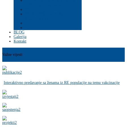
Psihosocijalna pomoć i podrška
ranjivim populacijama
Mladi
PROGRAM JAČANJA
KAPACITETA
BLOG
Galerija
Kontakt
Važne vijesti :
Interaktivno predavanje sa ženama iz RE populacije na temu vakcinacije