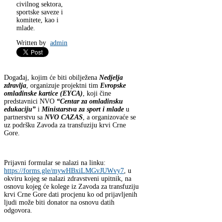
civilnog sektora,
sportske saveze i
komitete, kao i
mlade.
Written by
admin
Događaj, kojim će biti obilježena
Nedjelja
zdravlja
, organizuje projektni tim
Evropske
omladinske kartice (EYCA)
, koji čine
predstavnici NVO
“Centar za omladinsku
edukaciju”
i
Ministarstva za sport i mlade
u
partnerstvu sa
NVO CAZAS
, a organizovaće se
uz podršku Zavoda za transfuziju krvi Crne
Gore.
Prijavni formular se nalazi na linku:
https://forms.gle/mywHBxiLMGvJUWvy7
, u
okviru kojeg se nalazi zdravstveni upitnik, na
osnovu kojeg će kolege iz Zavoda za transfuziju
krvi Crne Gore dati procjenu ko od prijavljenih
ljudi može biti donator na osnovu datih
odgovora.