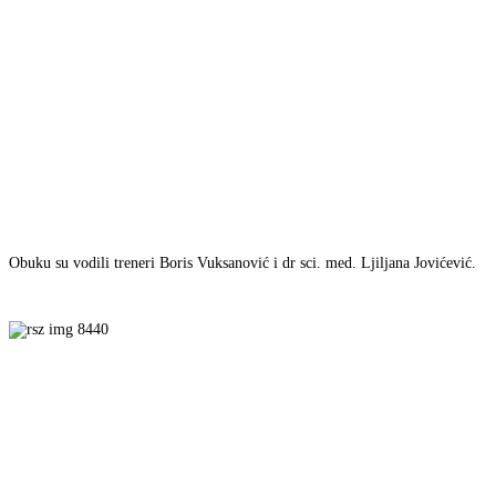
Obuku su vodili treneri Boris Vuksanović i dr sci. med. Ljiljana Jovićević.