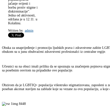
jačanje svijesti i
borbu protiv stigme i
diskirminacije“.
Jedna od aktivnosti,
održana je u 12.11. u
Kolašinu.
Written by
admin
Obuka za unaprijeđenje i promociju ljudskih prava i zdravstvene zaštite LGB
obukom su u junu obuhvaćeni zdravstveni profesionalci iz centralne regije.
Učesnici su na obuci imali priliku da se upoznaju sa značenjem pojmova stigme
sa posebnim osvrtom na pripadnike ove populacije.
Obzirom da je LGBTIQ+ populacija višestruko stigmatizovana, zaposleni u zdr
poseban akcenat stavljen na zablude koje su vezane za ovu populaciju, a koje