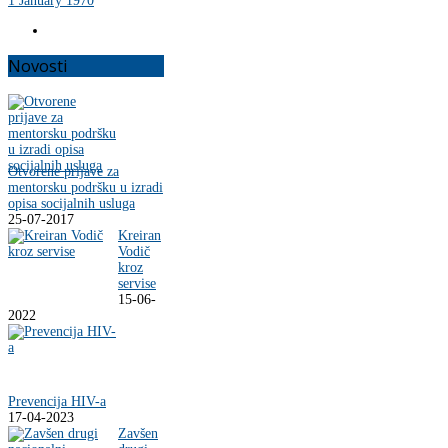
1 January 1970
Novosti
Otvorene prijave za
mentorsku podršku u izradi
opisa socijalnih usluga
25-07-2017
Kreiran
Vodič
kroz
servise
15-06-
2022
Prevencija HIV-a
17-04-2023
Zavšen