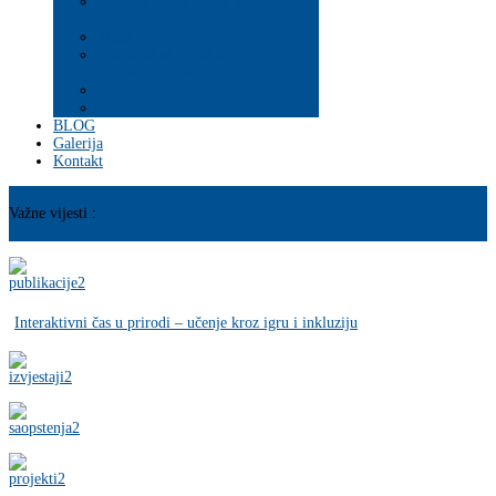
Psihosocijalna pomoć i podrška
ranjivim populacijama
Mladi
PROGRAM JAČANJA
KAPACITETA
BLOG
Galerija
Kontakt
Važne vijesti :
Interaktivni čas u prirodi – učenje kroz igru i inkluziju