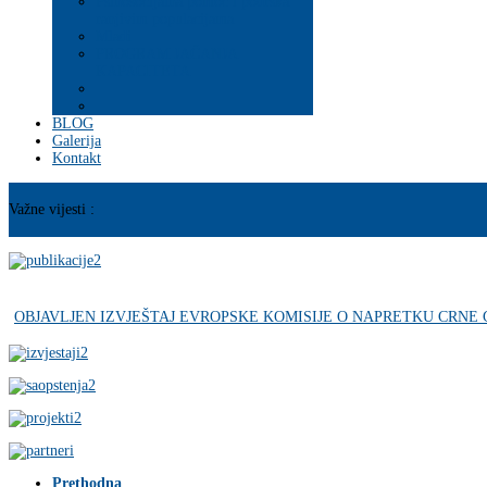
Psihosocijalna pomoć i podrška
ranjivim populacijama
Mladi
PROGRAM JAČANJA
KAPACITETA
BLOG
Galerija
Kontakt
Važne vijesti :
OBJAVLJEN IZVJEŠTAJ EVROPSKE KOMISIJE O NAPRETKU CRNE
Prethodna