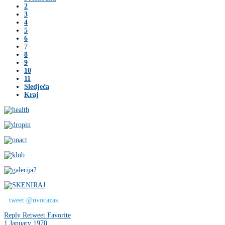
2
3
4
5
6
7
8
9
10
11
Sledjeća
Kraj
tweet @nvocazas
Reply
Retweet
Favorite
1 January 1970