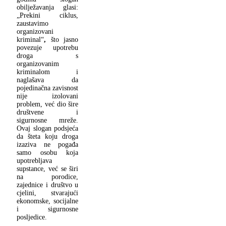
obilježavanja glasi:
„Prekini ciklus,
zaustavimo
organizovani
kriminal“
,
što jasno
povezuje upotrebu
droga s
organizovanim
kriminalom i
naglašava da
pojedinačna zavisnost
nije izolovani
problem, već dio šire
društvene i
sigurnosne mreže.
Ovaj slogan podsjeća
da šteta koju droga
izaziva ne pogađa
samo osobu koja
upotrebljava
supstance, već se širi
na porodice,
zajednice i društvo u
cjelini, stvarajući
ekonomske, socijalne
i sigurnosne
posljedice.