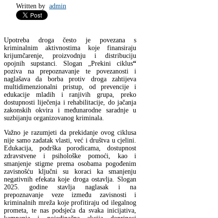
Written by
admin
Upotreba droga često je povezana s
kriminalnim aktivnostima koje finansiraju
krijumčarenje, proizvodnju i distribuciju
opojnih supstanci. Slogan
„Prekini ciklus
“
poziva na prepoznavanje te povezanosti i
naglašava da borba protiv droga zahtijeva
multidimenzionalni pristup, od prevencije i
edukacije mladih i ranjivih grupa, preko
dostupnosti liječenja i rehabilitacije, do jačanja
zakonskih okvira i međunarodne saradnje u
suzbijanju organizovanog kriminala.
Važno je razumjeti da prekidanje ovog ciklusa
nije samo zadatak vlasti, već i društva u cjelini.
Edukacija, podrška porodicama, dostupnost
zdravstvene i psihološke pomoći, kao i
smanjenje stigme prema osobama pogođenim
zavisnošću ključni su koraci ka smanjenju
negativnih efekata koje droga ostavlja. Slogan
2025. godine stavlja naglasak i na
prepoznavanje veze između zavisnosti i
kriminalnih mreža koje profitiraju od ilegalnog
prometa, te nas podsjeća da svaka inicijativa,