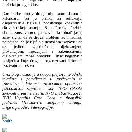
kampanja i pojedinačna akcija doprinosi
prekidanju tog ciklusa.
Dan borbe protiv droga nije samo datum u
kalendaru, on je prilika za refleksiju,
osvještavanje rizika i podsticanje konkretnih
aktivnosti koje smanjuju štetu. Poruka
„Prekini
ciklus, zaustavimo organizovani kriminal“
jasno
šalje signal da je droga problem koji nadilazi
pojedinca, da je riječ o sistemskom izazovu i da
se jedino zajedničkim djelovanjem,
prevencijom, liječenjem i zakonodavnim
djelovanjem može prekinuti lanac negativnih
posljedica koje droga i organizovani kriminal
izazivaju u društvu.
Ovaj blog nastao je u sklopu projekta ,,Podrška
mladima i porodicama u suočavanju sa
izazovima i krizama uzrokovanim upotrebom
psihoaktivnh supstanci“ koji NVO CAZAS
sprovodi u partnerstvu sa NVO Ljubav(Agape) i
NVU Hepatitis Crna Gora a finansijski
podržava Ministarstvo socijalnog staranja,
brige o porodice i demografije.