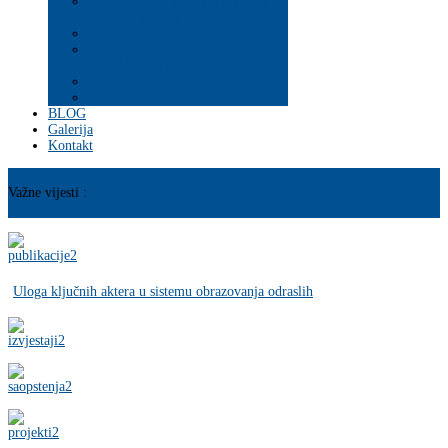
Psihosocijalna pomoć i podrška
ranjivim populacijama
Mladi
PROGRAM JAČANJA
KAPACITETA
BLOG
Galerija
Kontakt
Važne vijesti :
Uloga ključnih aktera u sistemu obrazovanja odraslih