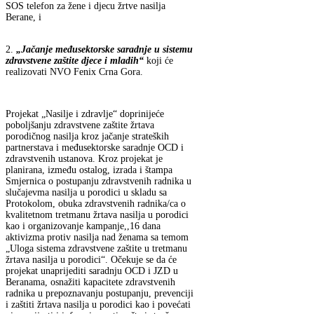
SOS telefon za žene i djecu žrtve nasilja
Berane, i
2.
„Jačanje međusektorske saradnje u sistemu
zdravstvene zaštite djece i mladih“
koji će
realizovati NVO Fenix Crna Gora.
Projekat „Nasilje i zdravlje“ doprinijeće
poboljšanju zdravstvene zaštite žrtava
porodičnog nasilja kroz jačanje strateških
partnerstava i međusektorske saradnje OCD i
zdravstvenih ustanova. Kroz projekat je
planirana, između ostalog, izrada i štampa
Smjernica o postupanju zdravstvenih radnika u
slučajevma nasilja u porodici u skladu sa
Protokolom, obuka zdravstvenih radnika/ca o
kvalitetnom tretmanu žrtava nasilja u porodici
kao i organizovanje kampanje,,16 dana
aktivizma protiv nasilja nad ženama sa temom
„Uloga sistema zdravstvene zaštite u tretmanu
žrtava nasilja u porodici“. Očekuje se da će
projekat unaprijediti saradnju OCD i JZD u
Beranama, osnažiti kapacitete zdravstvenih
radnika u prepoznavanju postupanju, prevenciji
i zaštiti žrtava nasilja u porodici kao i povećati