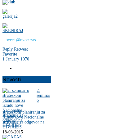
tweet @nvocazas
Reply
Retweet
Favorite
1 January 1970
Novosti
2.
seminar
o
strateškom planiranju za
izradu nove Nacionalne
strategije za odgovor na
HIV/AIDS
18-03-2015