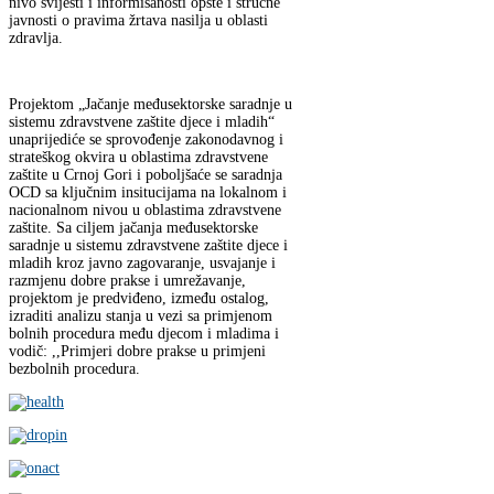
nivo svijesti i informisanosti opšte i stručne
javnosti o pravima žrtava nasilja u oblasti
zdravlja.
Projektom „Jačanje međusektorske saradnje u
sistemu zdravstvene zaštite djece i mladih“
unaprijediće se sprovođenje zakonodavnog i
strateškog okvira u oblastima zdravstvene
zaštite u Crnoj Gori i poboljšaće se saradnja
OCD sa ključnim insitucijama na lokalnom i
nacionalnom nivou u oblastima zdravstvene
zaštite. Sa ciljem jačanja međusektorske
saradnje u sistemu zdravstvene zaštite djece i
mladih kroz javno zagovaranje, usvajanje i
razmjenu dobre prakse i umrežavanje,
projektom je predviđeno, između ostalog,
izraditi analizu stanja u vezi sa primjenom
bolnih procedura među djecom i mladima i
vodič: ,,Primjeri dobre prakse u primjeni
bezbolnih procedura.