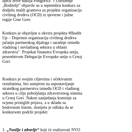
djecu žrtve nasilja Podgorica“ i Udruženje
„Roditelji” objavile su u septembru konkurs za
dodjelu malih grantova za projekte organizacija
civilnog društva (OCD) iz sjeverne i južne
regije Crne Gore.
Konkurs je objavljen u okviru projekta #Health
Up – Doprinos organizacija civilnog društva
jačanju partnerskog dijaloga i saradnje između
vladinog i nevladinog sektora u oblasti
zdravstva”. Projekat finansira Evropska unija,
posredstvom Delegacije Evropske unije u Crnoj
Gori.
Konkurs je svojim ciljevima i očekivanim
rezultatima, bio usmjeren na uspostavljanje
strateškog partnerstva između OCD i vladinog
sektora u cilju poboljšanja zdravstvenog sistema
u Crnoj Gori. Nakon zasijedanja komisije za
ocjenu pristiglih prijava, a u skladu sa
bodovnom listom, donijeta je odluka da se
konkursom podrže projekti:
1.
„Nasilje i zdravlje“
koji će realizovati NVO