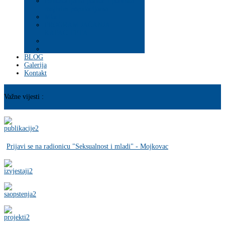
Psihosocijalna pomoć i podrška
ranjivim populacijama
Mladi
PROGRAM JAČANJA
KAPACITETA
BLOG
Galerija
Kontakt
Važne vijesti :
Prijavi se na radionicu "Seksualnost i mladi" - Mojkovac