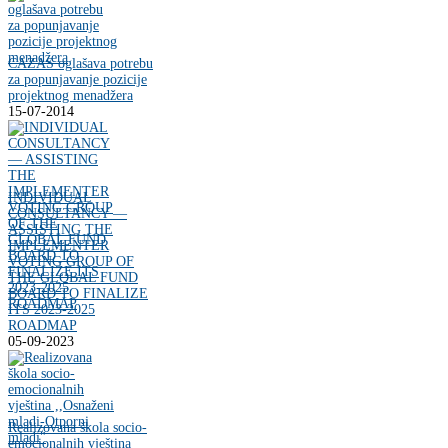
CAZAS oglašava potrebu
za popunjavanje pozicije
projektnog menadžera
15-07-2014
INDIVIDUAL
CONSULTANCY —
ASSISTING THE
IMPLEMENTER
VOTING GROUP OF
THE GLOBAL FUND
BOARD TO FINALIZE
ITS 2023-2025
ROADMAP
05-09-2023
Realizovana škola socio-
emocionalnih vještina