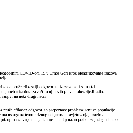
ama pogođenim COVID-om 19 u Crnoj Gori kroz identifikovanje izazova
avlja.
nika da pruže efikasniji odgovor na izazove koji su nastali
a, mehanizmima za zaštitu njihovih prava i obezbijedi psiho
ranjivi na neki drugi način.
 da pruže efikasan odgovor na prepoznate probleme ranjive populacije
cima usluga na temu kriznog odgovora i savjetovanja, pravima
itanjima za vrijeme epidemije, i na taj način podići svijest građana o