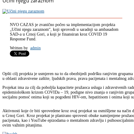
Učini njegu zaraznom
NVO CAZAS je zvanično počeo sa implementacijom projekta
„Učini njegu zaraznom“, koji sprovodi u saradnji sa ambasadom
SAD-a u Crnoj Gori, a koji je finansiran kroz COVID 19
Response Fund.
Written by
admin
Opšti cilj projekta je usmjeren na to da obezbijedi podršku ranjivim grup
u oblasti zdravstvene zaštite, ljudskih prava, prava pacijenata i mentalnog zdr
Projekat ima za cilj da poboljša kapacitete pružaoca usluga i zdravstvenih rad
epidemiološkom krizom COVIDa – 19, podigne nivo znanja o ranjivim grupam
socijalnu pomoć onima koji su pogođeni HIV-om, hepatitisom i onima koji su 
Aktivnosti koje će biti sprovedene kroz ovaj projekat su osmišljene na način
u Crnoj Gori. Kroz projekat je planirano sprovesti obuke namijenjene pružao
pacijenata, kao i YouTube epizodama o mentalnom zdravlju i psihosocijalnim p
ovim važnim pitanjima.