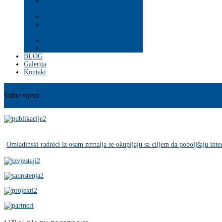
Psihosocijalna pomoć i podrška
ranjivim populacijama
Mladi
PROGRAM JAČANJA
KAPACITETA
BLOG
Galerija
Kontakt
Važne vijesti :
Omladinski radnici iz osam zemalja se okupljaju sa ciljem da poboljšaju inte