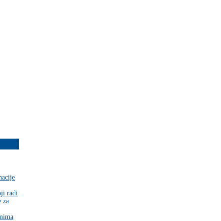
nacije
ji radi
e za
zmima