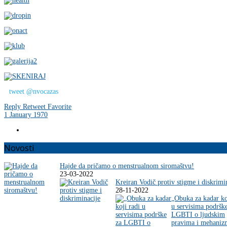
tweet @nvocazas
Reply
Retweet
Favorite
1 January 1970
Novosti
Hajde da pričamo o menstrualnom siromaštvu!
23-03-2022
Kreiran Vodič protiv stigme i diskrimi
28-11-2022
„Obuka za kadar ko
u servisima podršk
LGBTI o ljudskim
pravima i mehani