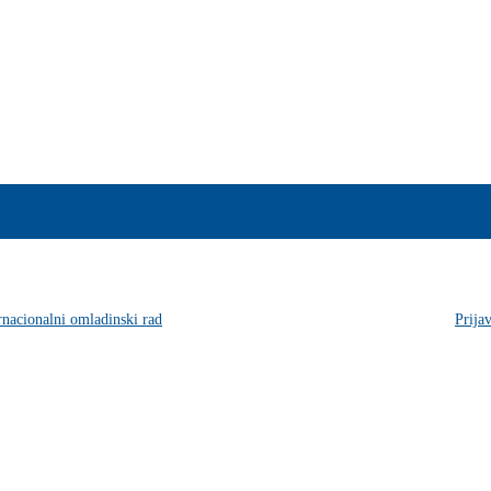
rnacionalni omladinski rad
Prija