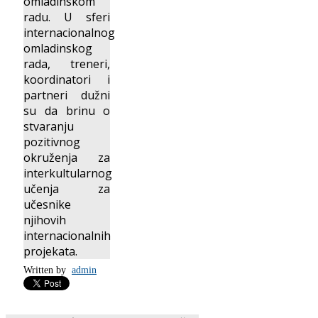
omladinskom
radu. U sferi
internacionalnog
omladinskog
rada, treneri,
koordinatori i
partneri dužni
su da brinu o
stvaranju
pozitivnog
okruženja za
interkultularnog
učenja za
učesnike
njihovih
internacionalnih
projekata.
Written by
admin