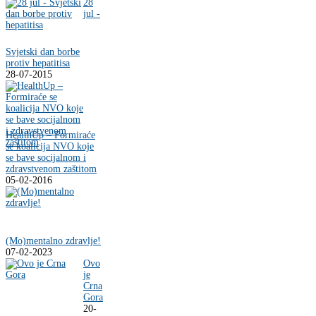
28
jul -
Svjetski dan borbe
protiv hepatitisa
28-07-2015
HealthUp – Formiraće
se koalicija NVO koje
se bave socijalnom i
zdravstvenom zaštitom
05-02-2016
(Mo)mentalno zdravlje!
07-02-2023
Ovo
je
Crna
Gora
20-