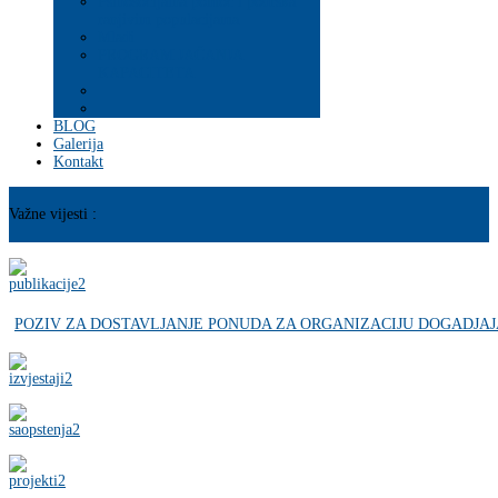
Psihosocijalna pomoć i podrška
ranjivim populacijama
Mladi
PROGRAM JAČANJA
KAPACITETA
BLOG
Galerija
Kontakt
Važne vijesti :
POZIV ZA DOSTAVLJANJE PONUDA ZA ORGANIZACIJU DOGADJAJ