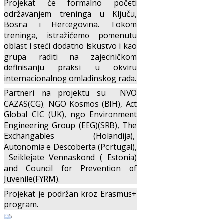
Projekat će formalno početi
održavanjem treninga u Ključu,
Bosna i Hercegovina. Tokom
treninga, istražićemo pomenutu
oblast i steći dodatno iskustvo i kao
grupa raditi na zajedničkom
definisanju praksi u okviru
internacionalnog omladinskog rada.
Partneri na projektu su NVO
CAZAS(CG), NGO Kosmos (BIH), Act
Global CIC (UK), ngo Environment
Engineering Group (EEG)(SRB), The
Exchangables (Holandija),
Autonomia e Descoberta (Portugal),
Seiklejate Vennaskond ( Estonia)
and Council for Prevention of
Juvenile(FYRM).
Projekat je podržan kroz Erasmus+
program.