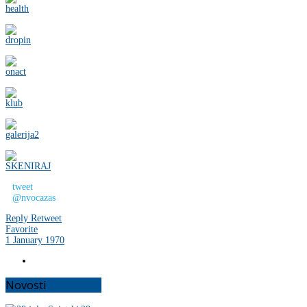
tweet
@nvocazas
Reply
Retweet
Favorite
1 January 1970
Novosti