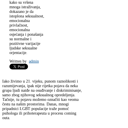
kako su vršena
mnoga istraživanja,
dokazano je da
istoplona seksualnost,
emocionalna
privlačnost,
emocionalna
osjećanja i ponašanja
su normalne i
pozitivne varijacije
ljudske seksualne
orjentacije.
Written by
admin
Iako živimo u 21. vijeku, punom raznolikosti i
razumijevanja, ipak nije rijetka pojava da neka
grupa ljudi naiđe na osuđivanje i diskriminisanje,
samo zbog njihovog seksualnog opredeljenja.
Tačnije, tu pojavu možemo označiti kao veoma
čestu na našim prostorima. Danas, mnogi
pripadnici LGBT populacije traže pomoć
psihologa ili prihoterapeuta u procesu coming
outa.