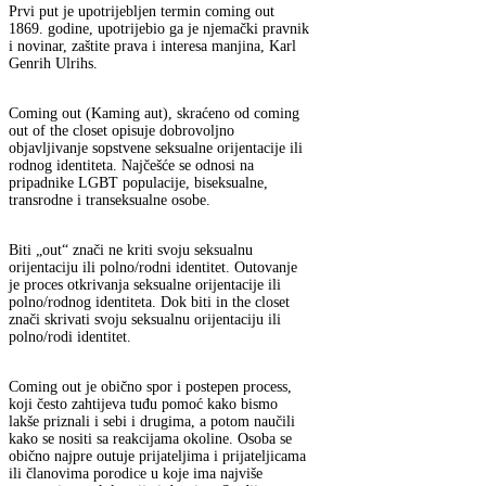
Prvi put je upotrijebljen termin coming out
1869. godine, upotrijebio ga je njemački pravnik
i novinar, zaštite prava i interesa manjina, Karl
Genrih Ulrihs.
Coming out (Kaming aut), skraćeno od coming
out of the closet opisuje dobrovoljno
objavljivanje sopstvene seksualne orijentacije ili
rodnog identiteta. Najčešće se odnosi na
pripadnike LGBT populacije, biseksualne,
transrodne i transeksualne osobe.
Biti „out“ znači ne kriti svoju seksualnu
orijentaciju ili polno/rodni identitet. Outovanje
je proces otkrivanja seksualne orijentacije ili
polno/rodnog identiteta. Dok biti in the closet
znači skrivati svoju seksualnu orijentaciju ili
polno/rodi identitet.
Coming out je obično spor i postepen process,
koji često zahtijeva tuđu pomoć kako bismo
lakše priznali i sebi i drugima, a potom naučili
kako se nositi sa reakcijama okoline. Osoba se
obično najpre outuje prijateljima i prijateljicama
ili članovima porodice u koje ima najviše