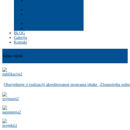
Psihosocijalna pomoć i podrška
ranjivim populacijama
Mladi
PROGRAM JAČANJA
KAPACITETA
BLOG
Galerija
Kontakt
Važne vijesti :
Obavještenje o realizaciji akreditovanog programa obuke „Zloupotreba psihoa