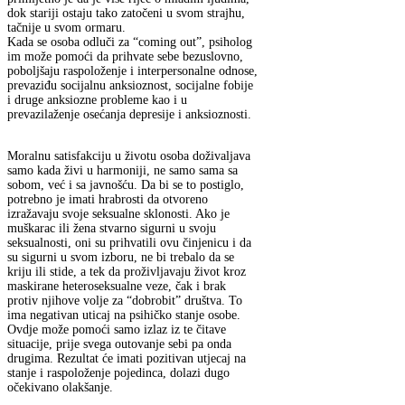
dok stariji ostaju tako zatočeni u svom strajhu,
tačnije u svom ormaru.
Kada se osoba odluči za “coming out”, psiholog
im može pomoći da prihvate sebe bezuslovno,
poboljšaju raspoloženje i interpersonalne odnose,
prevaziđu socijalnu anksioznost, socijalne fobije
i druge anksiozne probleme kao i u
prevazilaženje osećanja depresije i anksioznosti.
Moralnu satisfakciju u životu osoba doživaljava
samo kada živi u harmoniji, ne samo sama sa
sobom, već i sa javnošću. Da bi se to postiglo,
potrebno je imati hrabrosti da otvoreno
izražavaju svoje seksualne sklonosti. Ako je
muškarac ili žena stvarno sigurni u svoju
seksualnosti, oni su prihvatili ovu činjenicu i da
su sigurni u svom izboru, ne bi trebalo da se
kriju ili stide, a tek da proživljavaju život kroz
maskirane heteroseksualne veze, čak i brak
protiv njihove volje za “dobrobit” društva. To
ima negativan uticaj na psihičko stanje osobe.
Ovdje može pomoći samo izlaz iz te čitave
situacije, prije svega outovanje sebi pa onda
drugima. Rezultat će imati pozitivan utjecaj na
stanje i raspoloženje pojedinca, dolazi dugo
očekivano olakšanje.