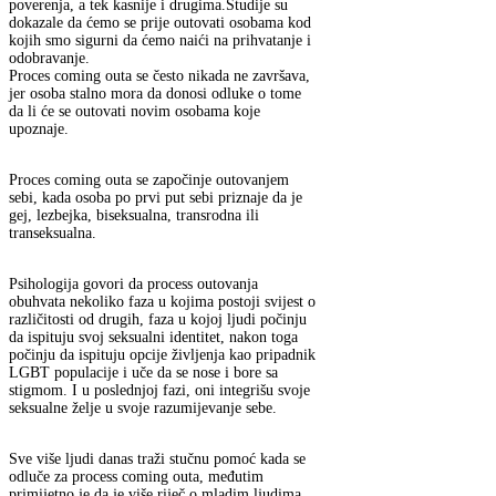
poverenja, a tek kasnije i drugima.Studije su
dokazale da ćemo se prije outovati osobama kod
kojih smo sigurni da ćemo naići na prihvatanje i
odobravanje.
Proces coming outa se često nikada ne završava,
jer osoba stalno mora da donosi odluke o tome
da li će se outovati novim osobama koje
upoznaje.
Proces coming outa se započinje outovanjem
sebi, kada osoba po prvi put sebi priznaje da je
gej, lezbejka, biseksualna, transrodna ili
transeksualna.
Psihologija govori da process outovanja
obuhvata nekoliko faza u kojima postoji svijest o
različitosti od drugih, faza u kojoj ljudi počinju
da ispituju svoj seksualni identitet, nakon toga
počinju da ispituju opcije življenja kao pripadnik
LGBT populacije i uče da se nose i bore sa
stigmom. I u poslednjoj fazi, oni integrišu svoje
seksualne želje u svoje razumijevanje sebe.
Sve više ljudi danas traži stučnu pomoć kada se
odluče za process coming outa, međutim
primijetno je da je više riječ o mladim ljudima,