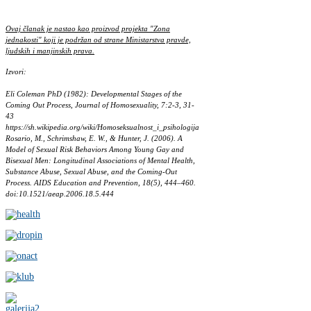
Ovaj članak je nastao kao proizvod projekta "Zona
jednakosti" koji je podržan od strane Ministarstva pravde,
ljudskih i manjinskih prava.
Izvori:
Eli Coleman PhD (1982): Developmental Stages of the
Coming Out Process, Journal of Homosexuality, 7:2-3, 31-
43
https://sh.wikipedia.org/wiki/Homoseksualnost_i_psihologija
Rosario, M., Schrimshaw, E. W., & Hunter, J. (2006). A
Model of Sexual Risk Behaviors Among Young Gay and
Bisexual Men: Longitudinal Associations of Mental Health,
Substance Abuse, Sexual Abuse, and the Coming-Out
Process. AIDS Education and Prevention, 18(5), 444–460.
doi:10.1521/aeap.2006.18.5.444