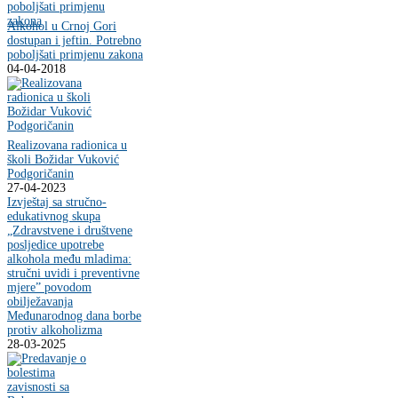
Alkohol u Crnoj Gori
dostupan i jeftin. Potrebno
poboljšati primjenu zakona
04-04-2018
Realizovana radionica u
školi Božidar Vuković
Podgoričanin
27-04-2023
Izvještaj sa stručno-
edukativnog skupa
„Zdravstvene i društvene
posljedice upotrebe
alkohola među mladima:
stručni uvidi i preventivne
mjere” povodom
obilježavanja
Međunarodnog dana borbe
protiv alkoholizma
28-03-2025