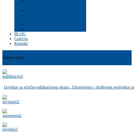
Psihosocijalna pomoć i podrška
ranjivim populacijama
Mladi
PROGRAM JAČANJA
KAPACITETA
BLOG
Galerija
Kontakt
Važne vijesti :
Izvještaj sa stručno-edukativnog skupa „Zdravstvene i društvene posljedice 
povodom obilježavanja Međunarodnog dana borbe protiv alkoholizma