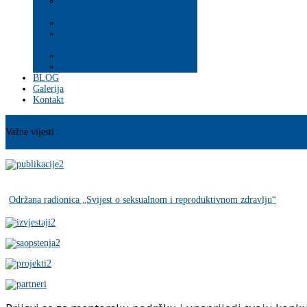
Psihosocijalna pomoć i podrška
ranjivim populacijama
Mladi
PROGRAM JAČANJA
KAPACITETA
BLOG
Galerija
Kontakt
Važne vijesti :
Održana radionica „Svijest o seksualnom i reproduktivnom zdravlju“