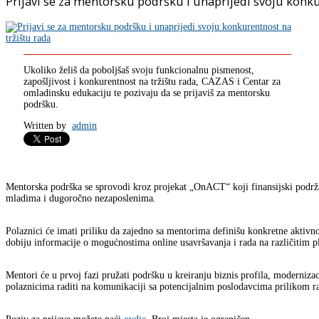
Prijavi se za mentorsku podršku i unaprijedi svoju konku
Ukoliko želiš da poboljšaš svoju funkcionalnu pismenost,
zapošljivost i konkurentnost na tržištu rada, CAZAS i Centar za
omladinsku edukaciju te pozivaju da se prijaviš za mentorsku
podršku.
Written by
admin
Mentorska podrška se sprovodi kroz projekat „OnACT“ koji finansijski podržav
mladima i dugoročno nezaposlenima.
Polaznici će imati priliku da zajedno sa mentorima definišu konkretne aktivnost
dobiju informacije o mogućnostima online usavršavanja i rada na različitim 
Mentori će u prvoj fazi pružati podršku u kreiranju biznis profila, modernizac
polaznicima raditi na komunikaciji sa potencijalnim poslodavcima prilikom r