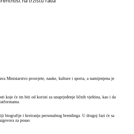
rentnost na tržištu rada
a Ministarstvo prosvjete, nauke, kulture i sporta, a namijenjena je
i koje će im biti od koristi za unaprjeđenje ličnih vještina, kao i da
platformama.
iji biografije i kreiranju personalnog brendinga. U drugoj fazi će sa
azgovora za posao.