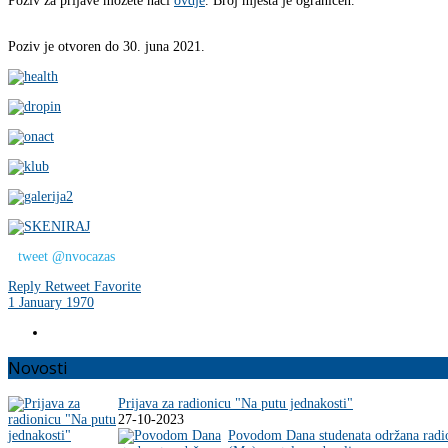
Poziv za prijave možete naći
ovdje
. Broj mjesta je ograničen.
Poziv je otvoren do 30. juna 2021.
tweet @nvocazas
Reply
Retweet
Favorite
1 January 1970
Novosti
Prijava za radionicu "Na putu jednakosti"
27-10-2023
Povodom Dana studenata održana radi