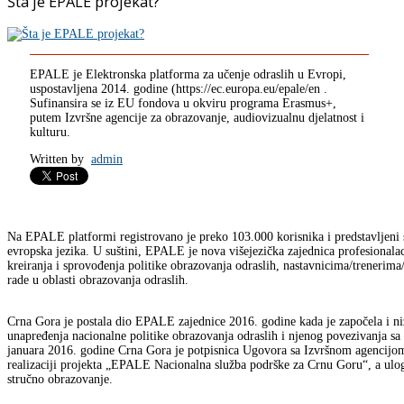
Šta je EPALE projekat?
EPALE je Elektronska platforma za učenje odraslih u Evropi,
uspostavljena 2014. godine (https://ec.europa.eu/epale/en .
Sufinansira se iz EU fondova u okviru programa Erasmus+,
putem Izvršne agencije za obrazovanje, audiovizualnu djelatnost i
kulturu.
Written by
admin
Na EPALE platformi registrovano je preko 103.000 korisnika i predstavljeni s
evropska jezika. U suštini, EPALE je nova višejezička zajednica profesionala
kreiranja i sprovođenja politike obrazovanja odraslih, nastavnicima/treneri
rade u oblasti obrazovanja odraslih.
Crna Gora je postala dio EPALE zajednice 2016. godine kada je započela i ni
unapređenja nacionalne politike obrazovanja odraslih i njenog povezivanja 
januara 2016. godine Crna Gora je potpisnica Ugovora sa Izvršnom agencijom
realizaciji projekta „EPALE Nacionalna služba podrške za Crnu Goru“, a ul
stručno obrazovanje.