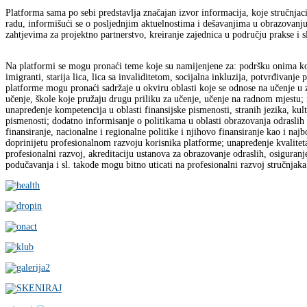
Platforma sama po sebi predstavlja značajan izvor informacija, koje stručnja
radu, informišući se o posljednjim aktuelnostima i dešavanjima u obrazovan
zahtjevima za projektno partnerstvo, kreiranje zajednica u području prakse i s
Na platformi se mogu pronaći teme koje su namijenjene za: podršku onima koji
imigranti, starija lica, lica sa invaliditetom, socijalna inkluzija, potvrđivanje
platforme mogu pronaći sadržaje u okviru oblasti koje se odnose na učenje u 
učenje, škole koje pružaju drugu priliku za učenje, učenje na radnom mjestu; 
unapređenje kompetencija u oblasti finansijske pismenosti, stranih jezika, ku
pismenosti; dodatno informisanje o politikama u oblasti obrazovanja odraslih
finansiranje, nacionalne i regionalne politike i njihovo finansiranje kao i naj
doprinijetu profesionalnom razvoju korisnika platforme; unapređenje kvaliteta
profesionalni razvoj, akreditaciju ustanova za obrazovanje odraslih, osiguranj
podučavanja i sl. takođe mogu bitno uticati na profesionalni razvoj stručnjaka