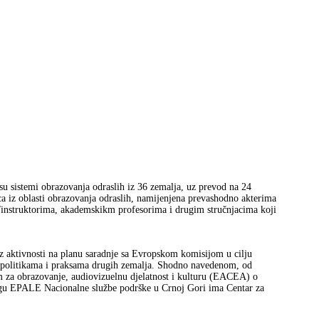
u sistemi obrazovanja odraslih iz 36 zemalja, uz prevod na 24
ca iz oblasti obrazovanja odraslih, namijenjena prevashodno akterima
ma/instruktorima, akademskikm profesorima i drugim stručnjacima koji
z aktivnosti na planu saradnje sa Evropskom komisijom u cilju
sa politikama i praksama drugih zemalja. Shodno navedenom, od
 za obrazovanje, audiovizuelnu djelatnost i kulturu (EACEA) o
ogu EPALE Nacionalne službe podrške u Crnoj Gori ima Centar za