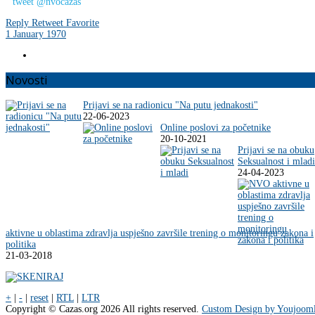
tweet @nvocazas
Reply
Retweet
Favorite
1 January 1970
Novosti
Prijavi se na radionicu "Na putu jednakosti"
22-06-2023
Online poslovi za početnike
20-10-2021
Prijavi se na obuku
Seksualnost i mladi
24-04-2023
aktivne u oblastima zdravlja uspješno završile trening o monitoringu zakona i
politika
21-03-2018
+
|
-
|
reset
|
RTL
|
LTR
Copyright ©
Cazas.org
2026 All rights reserved.
Custom Design by Youjoom