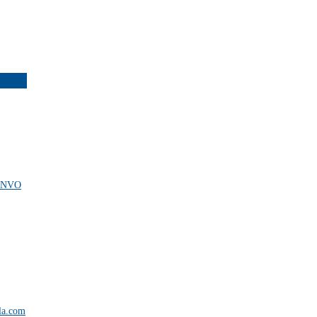
NVO
la.com