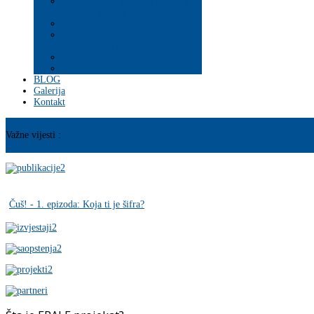
Psihosocijalna pomoć i podrška
ranjivim populacijama
Mladi
PROGRAM JAČANJA
KAPACITETA
BLOG
Galerija
Kontakt
Važne vijesti :
Čuš! - 1. epizoda: Koja ti je šifra?