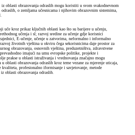
ci iz oblasti obrazovanja odraslih mogu koristiti u svom svakodnevnom
ju odraslih, o zemljama učesnicama i njihovim obrazovnim sistemima,
l.
 uče kroz prikaz ključnih oblasti kao što su barijere u učenju,
 prethodnog učenja i sl; razvoj sredine za učenje gdje korisnici
zajednici, E-učenje, učenje u zatvorima, neformalno i informalno
razvoj životnih vještina u okviru čega sekorisnicima daje prostor za
lturnog obrazovanja, osnovnih vještina, preduzetništva, zdravstvene
 prevashodno imajući na umu evropske politike, projekte i
bolje prakse u oblasti istraživanja i vrednovanja značajno mogu
 u oblasti obrazovanja odraslih kroz teme vezane za mjerenje uticaja,
e kvaliteta, profesionalno iformisanje i savjetovanje, metode
 iz oblasti obrazovanja odraslih.