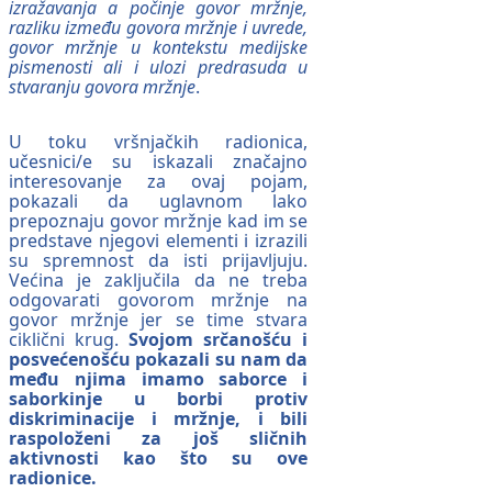
izražavanja a počinje govor mržnje,
razliku između govora mržnje i uvrede,
govor mržnje u kontekstu medijske
pismenosti ali i ulozi predrasuda u
stvaranju govora mržnje
.
U toku vršnjačkih radionica,
učesnici/e su iskazali značajno
interesovanje za ovaj pojam,
pokazali da uglavnom lako
prepoznaju govor mržnje kad im se
predstave njegovi elementi i izrazili
su spremnost da isti prijavljuju.
Većina je zaključila da ne treba
odgovarati govorom mržnje na
govor mržnje jer se time stvara
ciklični krug.
Svojom srčanošću i
posvećenošću pokazali su nam da
među njima imamo saborce i
saborkinje u borbi protiv
diskriminacije i mržnje, i bili
raspoloženi za još sličnih
aktivnosti kao što su ove
radionice.