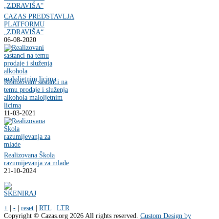
CAZAS PREDSTAVLJA
PLATFORMU
„ZDRAVIŠA“
06-08-2020
Realizovani sastanci na
temu prodaje i služenja
alkohola maloljetnim
licima
11-03-2021
Realizovana Škola
razumijevanja za mlade
21-10-2024
+
|
-
|
reset
|
RTL
|
LTR
Copyright ©
Cazas.org
2026 All rights reserved.
Custom Design by