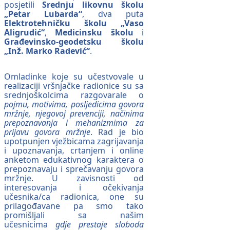
posjetili
Srednju likovnu školu
„Petar Lubarda“
, dva puta
Elektrotehničku školu „Vaso
Aligrudić“
,
Medicinsku školu
i
Građevinsko-geodetsku školu
„Inž. Marko Radević“
.
Omladinke koje su učestvovale u
realizaciji vršnjačke radionice su sa
srednjoškolcima razgovarale o
pojmu, motivima, posljedicima govora
mržnje, njegovoj prevenciji, načinima
prepoznavanja i mehanizmima za
prijavu govora mržnje
. Rad je bio
upotpunjen vježbicama zagrijavanja
i upoznavanja, crtanjem i online
anketom edukativnog karaktera o
prepoznavaju i sprečavanju govora
mržnje. U zavisnosti od
interesovanja i očekivanja
učesnika/ca radionica, one su
prilagođavane pa smo tako
promišljali sa našim
učesnicima
gdje prestaje sloboda