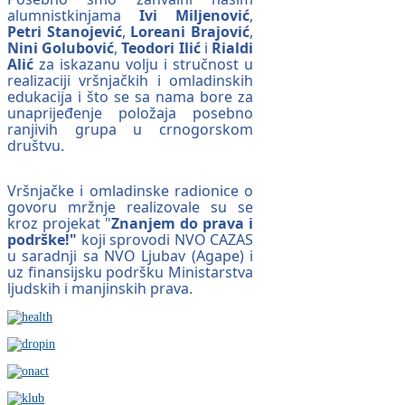
alumnistkinjama
Ivi Miljenović
,
Petri Stanojević
,
Loreani Brajović
,
Nini Golubović
,
Teodori Ilić
i
Rialdi
Alić
za iskazanu volju i stručnost u
realizaciji vršnjačkih i omladinskih
edukacija i što se sa nama bore za
unaprijeđenje položaja posebno
ranjivih grupa u crnogorskom
društvu.
Vršnjačke i omladinske radionice o
govoru mržnje realizovale su se
kroz projekat "
Znanjem do prava i
podrške!"
koji sprovodi NVO CAZAS
u saradnji sa NVO Ljubav (Agape) i
uz finansijsku podršku Ministarstva
ljudskih i manjinskih prava.