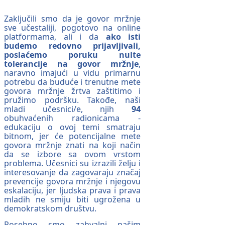
Zaključili smo da je govor mržnje
sve učestaliji, pogotovo na online
platformama, ali i da
ako isti
budemo redovno prijavljivali,
poslaćemo poruku nulte
tolerancije na govor mržnje
,
naravno imajući u vidu primarnu
potrebu da buduće i trenutne mete
govora mržnje žrtva zaštitimo i
pružimo podršku. Takođe, naši
mladi učesnici/e, njih
94
obuhvaćenih radionicama -
edukaciju o ovoj temi smatraju
bitnom, jer će potencijalne mete
govora mržnje znati na koji način
da se izbore sa ovom vrstom
problema. Učesnici su izrazili želju i
interesovanje da zagovaraju značaj
prevencije govora mržnje i njegovu
eskalaciju, jer ljudska prava i prava
mladih ne smiju biti ugrožena u
demokratskom društvu.
Posebno smo zahvalni našim