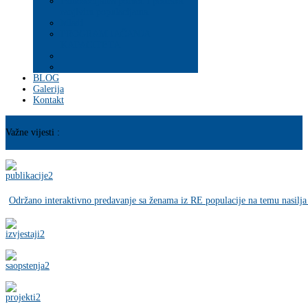
Psihosocijalna pomoć i podrška
ranjivim populacijama
Mladi
PROGRAM JAČANJA
KAPACITETA
BLOG
Galerija
Kontakt
Važne vijesti :
Održano interaktivno predavanje sa ženama iz RE populacije na temu nasilja