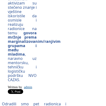
aktivizam su
stečeno znanje i
vještine
iskoristile da
osmisle i
realizuju
radionice na
temu
govora
mržnje prema
marginalizovanim/ranjivim
grupama i
među
mladima
,
naravno uz
mentorsku,
tehničku i
logističku
podršku NVO
CAZAS.
Written by
admin
Odradili smo pet radionica i