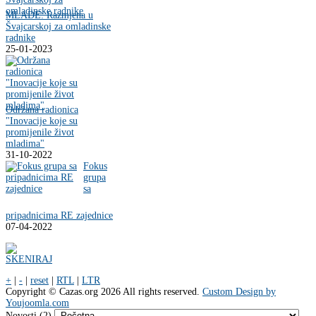
MLADE: Razmjena u
Švajcarskoj za omladinske
radnike
25-01-2023
Održana radionica
"Inovacije koje su
promijenile život
mladima"
31-10-2022
Fokus
grupa
sa
pripadnicima RE zajednice
07-04-2022
+
|
-
|
reset
|
RTL
|
LTR
Copyright ©
Cazas.org
2026 All rights reserved.
Custom Design by
Youjoomla.com
Novosti (2)