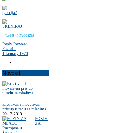
tweet @nvocazas
Reply
Retweet
Favorite
1 January 1970
Novosti
Kreativan i inovativan
pristup u radu sa mladima
20-12-2019
POZIV
ZA