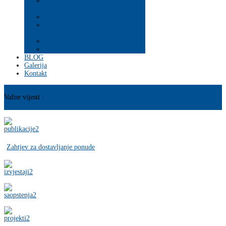
Psihosocijalna pomoć i podrška
ranjivim populacijama
Mladi
PROGRAM JAČANJA
KAPACITETA
BLOG
Galerija
Kontakt
Važne vijesti :
Zahtjev za dostavljanje ponude