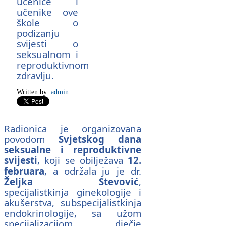
učenice i
učenike ove
škole o
podizanju
svijesti o
seksualnom i
reproduktivnom
zdravlju.
Written by
admin
Radionica je organizovana
povodom
Svjetskog dana
seksualne i reproduktivne
svijesti
, koji se obilježava
12.
februara
, a održala ju je dr.
Željka Stevović
,
specijalistkinja ginekologije i
akušerstva, subspecijalistkinja
endokrinologije, sa užom
specijalizacijom dječje