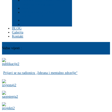
Psihosocijalna pomoć i podrška
ranjivim populacijama
Mladi
PROGRAM JAČANJA
KAPACITETA
BLOG
Galerija
Kontakt
Važne vijesti :
Prijavi se na radionicu „Ishrana i mentalno zdravlje“