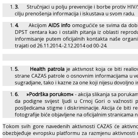
3.
Stručnjaci u polju prevencije i borbe protiv HIV
cilju prenošenja informacija i iskustava u svom radu.
4.
Akcijom
AIDS info
omogućiće se svima da dobiju
DPST centara kao i ostalih pitanja iz oblasti reprodu
informisanje putem oficijalnih kontakta naše organi
trajati od 26.11.2014.-2.12.2014 od 00-24.
5.
Health patrola
je aktivnost koja ce biti rea
strane CAZAS patrole o osnovnim informacijama u ve
sugradjane, tako i kazne za one koji nijesu dovoljno 
6.
»Podrška porukom«
- akcija slikanja sa poruka
da podigne svijest ljudi u Crnoj Gori o važnost
poslJedicama stigme i diskriminacije. Akcija će biti 
fotografije biće objavljene na oficijalnim stranicama n
Tokom svih gore navedenih aktivnosti CAZAS će aktivno 
obezbjeđuje evropsku platformu za razmjenu aktivnosti n