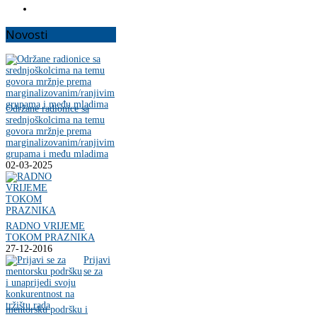
Novosti
Održane radionice sa
srednjoškolcima na temu
govora mržnje prema
marginalizovanim/ranjivim
grupama i među mladima
02-03-2025
RADNO VRIJEME
TOKOM PRAZNIKA
27-12-2016
Prijavi
se za
mentorsku podršku i