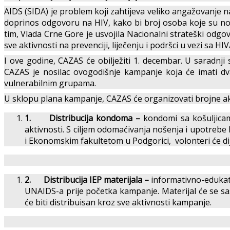
AIDS (SIDA) je problem koji zahtijeva veliko angažovanje 
doprinos odgovoru na HIV, kako bi broj osoba koje su nos
tim, Vlada Crne Gore je usvojila Nacionalni strateški od
sve aktivnosti na prevenciji, liječenju i podršci u vezi sa
I ove godine, CAZAS će obilježiti 1. decembar. U saradn
CAZAS je nosilac ovogodišnje kampanje koja će imati dva
vulnerabilnim grupama.
U sklopu plana kampanje, CAZAS će organizovati brojne ak
1.
Distribucija kondoma –
kondomi sa košuljicama
aktivnosti. S ciljem odomaćivanja nošenja i upotreb
i Ekonomskim fakultetom u Podgorici, volonteri će dije
2.
Distribucija IEP materijala –
informativno-edukat
UNAIDS-a prije početka kampanje. Materijal će se sasto
će biti distribuisan kroz sve aktivnosti kampanje.