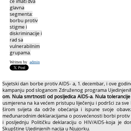
će imati dva
glavna
segmenta:
borbu protiv
stigme i
diskriminacije i
rad sa
vulnerabilnim
grupama.
Written by
admin
Svjetski dan borbe protiv AIDS- a, 1. decembar, i ove godi
kampanju pod sloganom Združenog programa Ujedinjenih 
om. Nula smrtnosti od posljedica AIDS-a. Nula tolerancije
usmjerena na ka većem pristupu liječenju i podršci za sve 
širom svijeta da održe obećanja i ispune svoje obave
međunarodnim deklaracijama o posvećenosti borbi protiv AI
i posljednju Političku deklaraciju o HIV/AIDS-koja je do
Skupštine Ujedinjenih nacija u Njujorku.