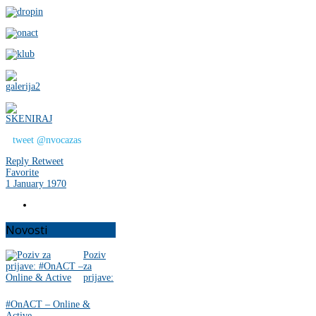
tweet @nvocazas
Reply
Retweet
Favorite
1 January 1970
Novosti
Poziv
za
prijave:
#OnACT – Online &
Active