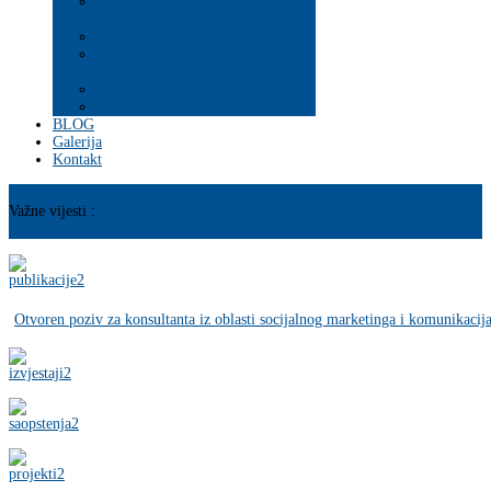
Psihosocijalna pomoć i podrška
ranjivim populacijama
Mladi
PROGRAM JAČANJA
KAPACITETA
BLOG
Galerija
Kontakt
Važne vijesti :
Otvoren poziv za konsultanta iz oblasti socijalnog marketinga i komunikacij