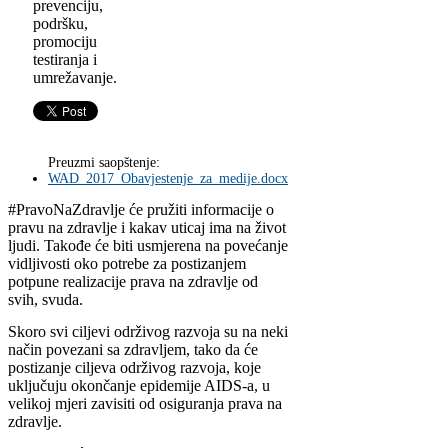
prevenciju,
podršku,
promociju
testiranja i
umrežavanje.
Preuzmi saopštenje:
WAD_2017_Obavjestenje_za_medije.docx
#PravoNaZdravlje će pružiti informacije o
pravu na zdravlje i kakav uticaj ima na život
ljudi. Takođe će biti usmjerena na povećanje
vidljivosti oko potrebe za postizanjem
potpune realizacije prava na zdravlje od
svih, svuda.
Skoro svi ciljevi održivog razvoja su na neki
način povezani sa zdravljem, tako da će
postizanje ciljeva održivog razvoja, koje
uključuju okončanje epidemije AIDS-a, u
velikoj mjeri zavisiti od osiguranja prava na
zdravlje.