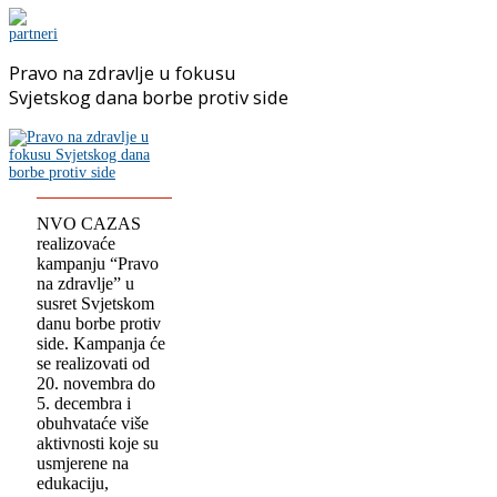
Pravo na zdravlje u fokusu
Svjetskog dana borbe protiv side
NVO CAZAS
realizovaće
kampanju “Pravo
na zdravlje” u
susret Svjetskom
danu borbe protiv
side. Kampanja će
se realizovati od
20. novembra do
5. decembra i
obuhvataće više
aktivnosti koje su
usmjerene na
edukaciju,