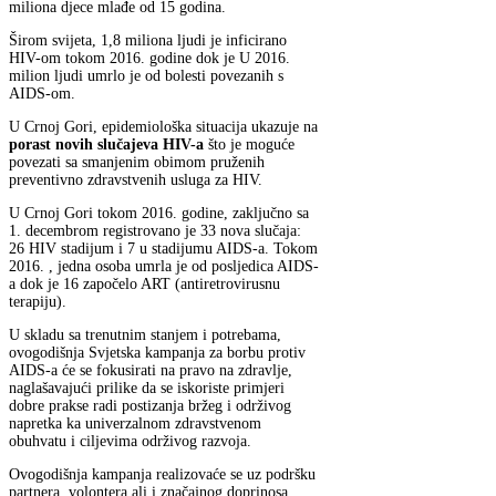
miliona djece mlađe od 15 godina.
Širom svijeta, 1,8 miliona ljudi je inficirano
HIV-om tokom 2016. godine dok je U 2016.
milion ljudi umrlo je od bolesti povezanih s
AIDS-om.
U Crnoj Gori, epidemiološka situacija ukazuje na
porast novih slučajeva HIV-a
što je moguće
povezati sa smanjenim obimom pruženih
preventivno zdravstvenih usluga za HIV.
U Crnoj Gori tokom 2016. godine, zaključno sa
1. decembrom registrovano je 33 nova slučaja:
26 HIV stadijum i 7 u stadijumu AIDS-a. Tokom
2016. , jedna osoba umrla je od posljedica AIDS-
a dok je 16 započelo ART (antiretrovirusnu
terapiju).
U skladu sa trenutnim stanjem i potrebama,
ovogodišnja Svjetska kampanja za borbu protiv
AIDS-a će se fokusirati na pravo na zdravlje,
naglašavajući prilike da se iskoriste primjeri
dobre prakse radi postizanja bržeg i održivog
napretka ka univerzalnom zdravstvenom
obuhvatu i ciljevima održivog razvoja.
Ovogodišnja kampanja realizovaće se uz podršku
partnera, volontera ali i značajnog doprinosa