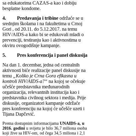
sa edukatorima CAZAS-a kao i dobiju
besplatne kondome.
4. Predavanja i tribine
održaće se u
srednjim školama i na fakultetima u Crnoj
Gori , od 20.11. do 5.12.2017. na temu
HIV/AIDS-a kako bi se edukovali mladi o
prevenciji, testiranju kao i aktivnostima u
okviru ovogodišnje kampanje.
5. Pres konferencija i panel diskusija
Na dan 1. decembar, jedna od centralnih
aktivnosti biće realizacije panel diskusije na
temu
„Koliko je Crna Gora efikasna u
kontroli HIV/AIDS-a?“
na kojoj se očekuje
učešće predstavnika međunarodnih
organizacija, relevantnih institucija kao i
predstavnika civilnog sektora i medija. Prije
diskusije, organizatori kampanje održaće
pres konferenciju na kojoj će učešće uzeti i
Tijana Dapčević.
Prema dostupnim informacijama
UNAIDS-a, u
2016. godini
u svijetu je bilo 36,7 miliona osoba
koji žive sa HIV-om, od čega 34,5 miliona i 2,1