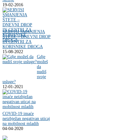
19-02-2016
SERVISI SMANJENJA
ŠTETE – DNEVNI DROP
IN CENTRI ZA
KORISNIKE DROGA
15-08-2022
Gdje
možeš
da
nudiš
svoje
usluge?
12-01-2021
COVID-19 imaće
neizbježan negativan uticaj
na mobilnost mladih
04-04-2020