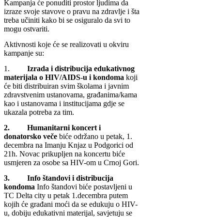
Kampanja će ponuditi prostor ljudima da
izraze svoje stavove o pravu na zdravlje i šta
treba učiniti kako bi se osiguralo da svi to
mogu ostvariti.
Aktivnosti koje će se realizovati u okviru
kampanje su:
1.
Izrada i distribucija edukativnog
materijala o HIV/AIDS-u i kondoma
koji
će biti distribuiran svim školama i javnim
zdravstvenim ustanovama, građanima/kama
kao i ustanovama i institucijama gdje se
ukazala potreba za tim.
2. Humanitarni koncert i
donatorsko veče
biće održano u petak, 1.
decembra na Imanju Knjaz u Podgorici od
21h. Novac prikupljen na koncertu biće
usmjeren za osobe sa HIV-om u Crnoj Gori.
3. Info štandovi i distribucija
kondoma
Info štandovi biće postavljeni u
TC Delta city u petak 1.decembra putem
kojih će građani moći da se edukuju o HIV-
u, dobiju edukativni materijal, savjetuju se