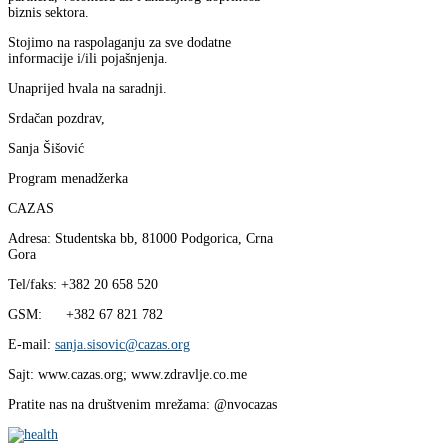
biznis sektora.
Stojimo na raspolaganju za sve dodatne
informacije i/ili pojašnjenja.
Unaprijed hvala na saradnji.
Srdačan pozdrav,
Sanja Šišović
Program menadžerka
CAZAS
Adresa: Studentska bb, 81000 Podgorica, Crna
Gora
Tel/faks: +382 20 658 520
GSM: +382 67 821 782
E-mail:
sanja.sisovic@cazas.org
Sajt: www.cazas.org; www.zdravlje.co.me
Pratite nas na društvenim mrežama: @nvocazas