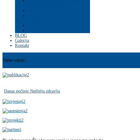
Psihosocijalna pomoć i podrška
ranjivim populacijama
Mladi
PROGRAM JAČANJA
KAPACITETA
BLOG
Galerija
Kontakt
Važne vijesti :
Danas počinje Nedjelja zdravlja