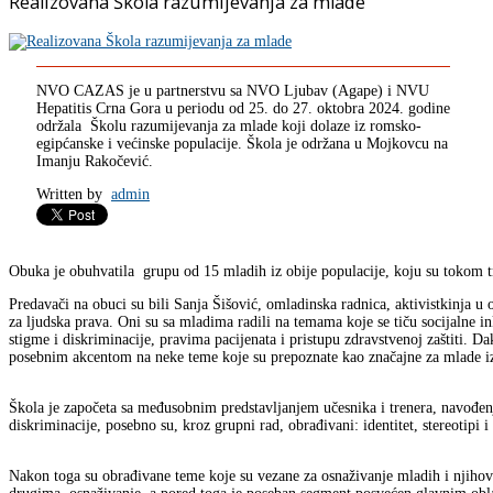
Realizovana Škola razumijevanja za mlade
NVO CAZAS je u partnerstvu sa NVO Ljubav (Agape) i NVU
Hepatitis Crna Gora u periodu od 25. do 27. oktobra 2024. godine
održala Školu razumijevanja za mlade koji dolaze iz romsko-
egipćanske i većinske populacije. Škola je održana u Mojkovcu na
Imanju Rakočević.
Written by
admin
Obuka je obuhvatila grupu od 15 mladih iz obije populacije, koju su tokom tri 
Predavači na obuci su bili Sanja Šišović, omladinska radnica, aktivistkinja u o
za ljudska prava. Oni su sa mladima radili na temama koje se tiču socijalne in
stigme i diskriminacije, pravima pacijenata i pristupu zdravstvenoj zaštiti. 
posebnim akcentom na neke teme koje su prepoznate kao značajne za mlade i
Škola je započeta sa međusobnim predstavljanjem učesnika i trenera, navođenj
diskriminacije, posebno su, kroz grupni rad, obrađivani: identitet, stereotipi i
Nakon toga su obrađivane teme koje su vezane za osnaživanje mladih i njihove