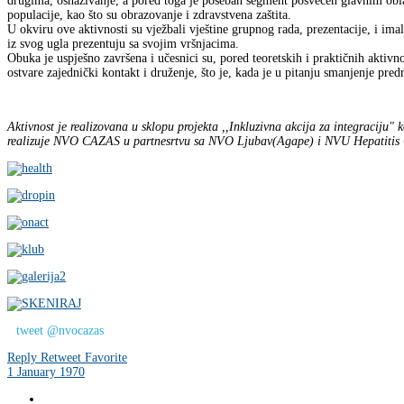
drugima, osnaživanje, a pored toga je poseban segment posvećen glavnim obla
populacije, kao što su obrazovanje i zdravstvena zaštita.
U okviru ove aktivnosti su vježbali vještine grupnog rada, prezentacije, i ima
iz svog ugla prezentuju sa svojim vršnjacima.
Obuka je uspješno završena i učesnici su, pored teoretskih i praktičnih aktivnos
ostvare zajednički kontakt i druženje, što je, kada je u pitanju smanjenje pre
Aktivnost je realizovana u sklopu projekta ,,Inkluzivna akcija za integraciju" 
realizuje NVO CAZAS u partnesrtvu sa NVO Ljubav(Agape) i NVU Hepatitis
tweet @nvocazas
Reply
Retweet
Favorite
1 January 1970