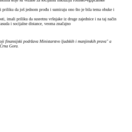
stima koje su vezane za socijalnu inkluziju romsko-egipćanske
li priliku da još jednom prođu i sumiraju ono što je bila tema obuke i
ti, imali priliku da susretnu vršnjake iz druge zajednice i na taj način
drasuda i socijalne distance, veoma značajno
koji finansijski podržava Ministarstvo ljudskih i manjinskih prava" a
 Crna Gora.