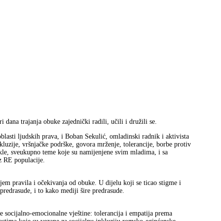
dana trajanja obuke zajednički radili, učili i družili se.
blasti ljudskih prava, i Boban Sekulić, omladinski radnik i aktivista
kluzije, vršnjačke podrške, govora mrženje, tolerancije, borbe protiv
Dakle, sveukupno teme koje su namijenjene svim mladima, i sa
z RE populacije.
em pravila i očekivanja od obuke. U dijelu koji se ticao stigme i
 predrasude, i to kako mediji šire predrasude.
 socijalno-emocionalne vještine: tolerancija i empatija prema