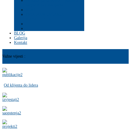
Psihosocijalna pomoć i podrška
ranjivim populacijama
Mladi
PROGRAM JAČANJA
KAPACITETA
BLOG
Galerija
Kontakt
Važne vijesti :
Od klijenta do lidera