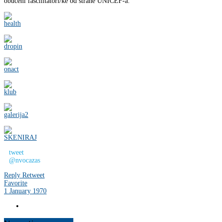
obučeni fascilitatori/ke od strane UNICEF-a.
tweet
@nvocazas
Reply
Retweet
Favorite
1 January 1970