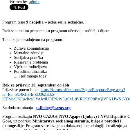
Written by
admin
Program traje
9 nedjelja
– jedna sesija sedmično.
Radi se u malim grupama i u programu učestvuju roditelj i dijete.
Teme koje obrađujemo na programu:
Zdrava komunikacija
Mentalno zdravlje
Socijalna podrška
Rješavanje problema
Vještine roditeljstva
Porodična dinamika
... i još mnogo toga!
Rok za prijavu: 20. septembar do 16h
Prijavi se putem linka:
https://forms.office.com/Pages/ResponsePage.aspx?
id=Rp_t9OJRHk-h-ZD36ZsBt5-
lCPb4vONPjwRcsUYAJcdUOENIWDg0M1dVRU9YR0EzQlVFN1JWS1VO
Za dodatna pitanja:
psiholog@cazas.org
Program realizuju
NVO CAZAS
,
NVO Agape (Ljubav)
i
NVU Hepatitis 
Gore
, uz podršku
Ministarstva socijalnog staranja, brige o porodici i
demografije
. Program se realizuje po dokazanoj metodologiji i realizuju ga