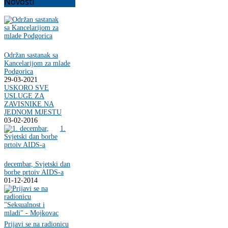
Novosti
Održan sastanak sa
Kancelarijom za mlade
Podgorica
29-03-2021
USKORO SVE
USLUGE ZA
ZAVISNIKE NA
JEDNOM MJESTU
03-02-2016
1.
decembar, Svjetski dan
borbe prtoiv AIDS-a
01-12-2014
Prijavi se na radionicu