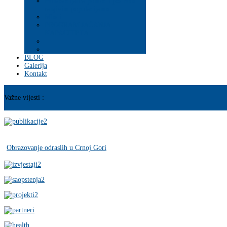
Psihosocijalna pomoć i podrška
ranjivim populacijama
Mladi
PROGRAM JAČANJA
KAPACITETA
BLOG
Galerija
Kontakt
Važne vijesti :
Obrazovanje odraslih u Crnoj Gori