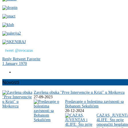
tweet @nvocazas
Reply
Retweet
Favorite
1 January 1970
Novosti
Završena obuka "Prve Intervencije u Krizi" u Mojkovcu
27-09-2023
Predavanje o bolestima zavisnosti sa
Bobanom Sekulićem
20-12-2024
CAZAS, JUVENTA
4LIFE: Što prije
omogućiti besplatn