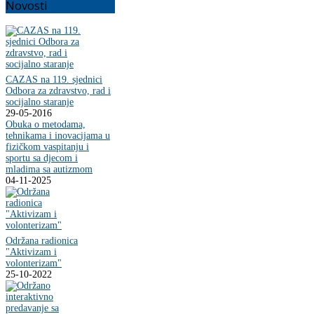
Novosti
CAZAS na 119. sjednici
Odbora za zdravstvo, rad i
socijalno staranje
29-05-2016
Obuka o metodama,
tehnikama i inovacijama u
fizičkom vaspitanju i
sportu sa djecom i
mladima sa autizmom
04-11-2025
Održana radionica
"Aktivizam i
volonterizam"
25-10-2022