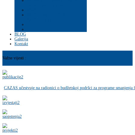
Psihosocijalna pomoć i podrška
ranjivim populacijama
Mladi
PROGRAM JAČANJA
KAPACITETA
BLOG
Galerija
Kontakt
Važne vijesti :
CAZAS učestvuje na radionici o budžetskoj podršci za programe smanjenja š