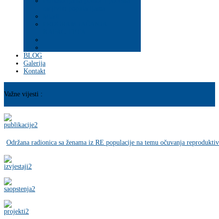
Psihosocijalna pomoć i podrška
ranjivim populacijama
Mladi
PROGRAM JAČANJA
KAPACITETA
BLOG
Galerija
Kontakt
Važne vijesti :
Održana radionica sa ženama iz RE populacije na temu očuvanja reproduktivnog