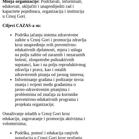
Misija organizacije:
Podržavati, informisati,
edukovati, uključiti i unapredijediti rad i
kapacitete pojedinaca, organizacija i institucija
u Crnoj Gori.
Ciljevi CAZAS-a su:
Podrška jačanju sistema zdravstvene
zaštite u Crnoj Gori i promocija zdravlja
kroz unapređenje svih preventivno-
edukativnih djelatnosti, mjera i usluga
na polju zaštite od zaraznih i nezaraznih
bolesti, zloupotrebe psihoaktivnih
supstanci, kao i na polju reproduktivnog
zdravlja i prava, kao i ostalih
zdravstvenih pitanja od javnog interesa;
Informisanje građana i podizanje nivoa
znanja i svijesti među građanima o
javno-zdravstvenim pitanjima i
problemima od značaja za korisnike
preventivno-edukativnih programa i
projekata organizacije;
Osnaživanje mladih u Crnoj Gori kroz
edukaciju, zagovaranje i promociju aktivizma i
volonterizma;
Podrška, pomoć i edukacija ranjivih
populacija u Crnoj Gori kroz pružanju