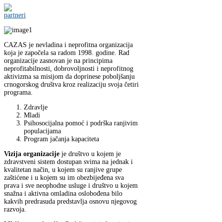
CAZAS je nevladina i neprofitna organizacija
koja je započela sa radom 1998. godine. Rad
organizacije zasnovan je na principima
neprofitabilnosti, dobrovoljnosti i neprofitnog
aktivizma sa misijom da doprinese poboljšanju
crnogorskog društva kroz realizaciju svoja četiri
programa.
Zdravlje
Mladi
Psihosocijalna pomoć i podrška ranjivim
populacijama
Program jačanja kapaciteta
Vizija organizacije
je društvo u kojem je
zdravstveni sistem dostupan svima na jednak i
kvalitetan način, u kojem su ranjive grupe
zaštićene i u kojem su im obezbijeđena sva
prava i sve neophodne usluge i društvo u kojem
snažna i aktivna omladina oslobođena bilo
kakvih predrasuda predstavlja osnovu njegovog
razvoja.