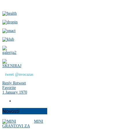
tweet @nvocazas
Reply
Retweet
Favorite
1 January 1970
Novosti
MINI