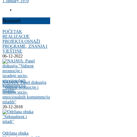
1 January 1970
Novosti
POČETAK
REALIZACIJE
PROJEKTA OSNAŽI
PROGRAME, ZNANJA I
VJEŠTINE
06-12-2022
NAJAVA: Panel diskusija
“Važnost promocije i
izradnje socio-
emocionalnih kompetencija
mladih“
20-12-2018
Održana obuka