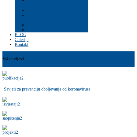
Psihosocijalna pomoć i podrška
ranjivim populacijama
Mladi
PROGRAM JAČANJA
KAPACITETA
BLOG
Galerija
Kontakt
Važne vijesti :
Savjeti za prevenciju oboljevanja od koronavirusa