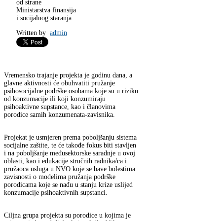
od strane
Ministarstva finansija
i socijalnog staranja.
Written by
admin
Vremensko trajanje projekta je godinu dana, a
glavne aktivnosti će obuhvatiti pružanje
psihosocijalne podrške osobama koje su u riziku
od konzumacije ili koji konzumiraju
psihoaktivne supstance, kao i članovima
porodice samih konzumenata-zavisnika.
Projekat je usmjeren prema poboljšanju sistema
socijalne zaštite, te će takođe fokus biti stavljen
i na poboljšanje međusektorske saradnje u ovoj
oblasti, kao i edukacije stručnih radnika/ca i
pružaoca usluga u NVO koje se bave bolestima
zavisnosti o modelima pružanja podrške
porodicama koje se nađu u stanju krize uslijed
konzumacije psihoaktivnih supstanci.
Ciljna grupa projekta su porodice u kojima je