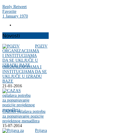
Reply
Retweet
Favorite
1 January 1970
Novosti
POZIV
ORGANIZACIJAMA I
INSTITUCIJAMA DA SE
UKLJUČE U IZRADU
BAZE
21-01-2016
CAZAS oglašava potrebu
za popunjavanje pozicije
projektnog menadžera
15-07-2014
Prijava