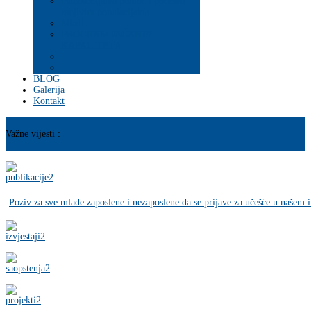
Psihosocijalna pomoć i podrška
ranjivim populacijama
Mladi
PROGRAM JAČANJA
KAPACITETA
BLOG
Galerija
Kontakt
Važne vijesti :
Poziv za sve mlade zaposlene i nezaposlene da se prijave za učešće u naše