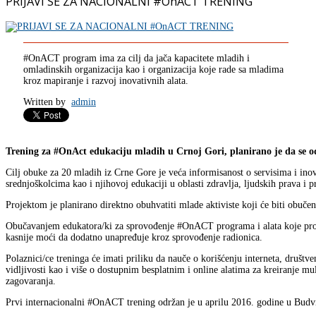
PRIJAVI SE ZA NACIONALNI #OnACT TRENING
#OnACT program ima za cilj da jača kapacitete mladih i
omladinskih organizacija kao i organizacija koje rade sa mladima
kroz mapiranje i razvoj inovativnih alata.
Written by
admin
Trening za #OnAct edukaciju mladih u Crnoj Gori, planirano je da se od
Cilj obuke za 20 mladih iz Crne Gore je veća informisanost o servisima i in
srednjoškolcima kao i njihovoj edukaciji u oblasti zdravlja, ljudskih prava 
Projektom je planirano direktno obuhvatiti mlade aktiviste koji će biti obuč
Obučavanjem edukatora/ki za sprovođenje #OnACT programa i alata koje progr
kasnije moći da dodatno unapređuje kroz sprovođenje radionica.
Polaznici/ce treninga će imati priliku da nauče o korišćenju interneta, društv
vidljivosti kao i više o dostupnim besplatnim i online alatima za kreiranje 
zagovaranja.
Prvi internacionalni #OnACT trening održan je u aprilu 2016. godine u Budvi