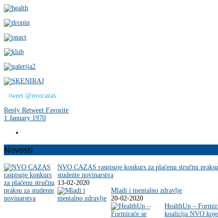
tweet @nvocazas
Reply
Retweet
Favorite
1 January 1970
Novosti
NVO CAZAS raspisuje konkurs za plaćenu stručnu praksu
studente novinarstva
13-02-2020
Mladi i mentalno zdravlje
20-02-2020
HealthUp – Formir
koalicija NVO koje