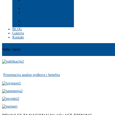
Psihosocijalna pomoć i podrška
ranjivim populacijama
Mladi
PROGRAM JAČANJA
KAPACITETA
BLOG
Galerija
Kontakt
Važne vijesti :
Prezentacija analize troškova i benefita