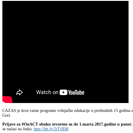
CAZAS je kroz razne programe vršnjačke edukacije u prethodnih 15 godina ed
Gori.
Prijave za #OnACT obuku otvorene su do 1.marta 2017.godine u ponoć.
se nalazi na linku:
http://bit.ly/2jTjJDB