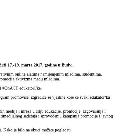
rži 17.-19. marta 2017. godine u Budvi.
ovativnim online alatima namijenjenim mladima, studentima,
i promocija aktivizma među mladima.
eni #OnACT edukatori/ke.
am promoviše, izgradiće se vještine koje će svaki edukator/ka
enih medija i mreža u cilju edukacije, promocije, zagovaranja i
multimedijalnog sadržaja i sprovođenju kampanja promocije i javnog
. Kako je bilo na obuci možete pogledati