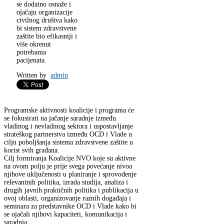
se dodatno osnaže i
ojačaju organizacije
civilnog društva kako
bi sistem zdravstvene
zaštite bio efikasniji i
više okrenut
potrebama
pacijenata.
Written by
admin
Programske aktivnosti koalicije i programa će
se fokusirati na jačanje saradnje između
vladinog i nevladinog sektora i uspostavljanje
strateškog partnerstva između OCD i Vlade u
cilju poboljšanja sistema zdravstvene zaštite u
korist svih građana.
Cilj formiranja Koalicije NVO koje su aktivne
na ovom polju je prije svega povećanje nivoa
njihove uključenosti u planiranje i sprovođenje
relevantnih politika, izrada studija, analiza i
drugih javnih praktičnih politika i publikacija u
ovoj oblasti, organizovanje raznih događaja i
seminara za predstavnike OCD i Vlade kako bi
se ojačali njihovi kapaciteti, komunikacija i
saradnja.