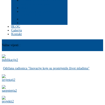
Psihosocijalna pomoć i podrška
ranjivim populacijama
Mladi
PROGRAM JAČANJA
KAPACITETA
BLOG
Galerija
Kontakt
Važne vijesti :
Održana radionica "Inovacije koje su promijenile život mladima"