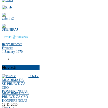
tweet @nvocazas
Reply
Retweet
Favorite
1 January 1970
Novosti
POZIV
MLADIMA DA SE
PRIJAVE ZA CEO
KONFERENCIJU
12-11-2015