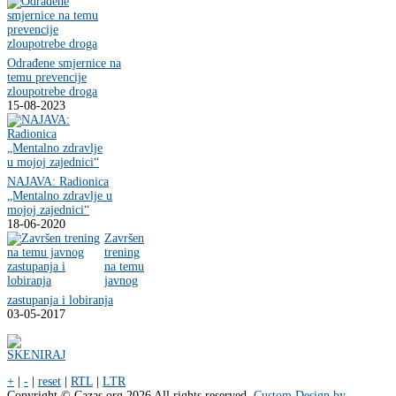
Odrađene smjernice na
temu prevencije
zloupotrebe droga
15-08-2023
NAJAVA: Radionica
„Mentalno zdravlje u
mojoj zajednici“
18-06-2020
Završen
trening
na temu
javnog
zastupanja i lobiranja
03-05-2017
+
|
-
|
reset
|
RTL
|
LTR
Copyright ©
Cazas.org
2026 All rights reserved.
Custom Design by