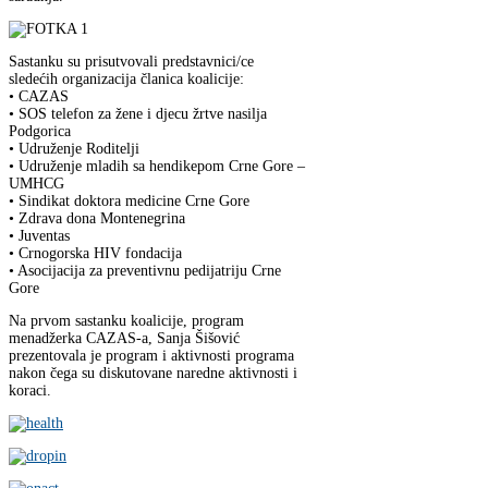
Sastanku su prisutvovali predstavnici/ce
sledećih organizacija članica koalicije:
• CAZAS
• SOS telefon za žene i djecu žrtve nasilja
Podgorica
• Udruženje Roditelji
• Udruženje mladih sa hendikepom Crne Gore –
UMHCG
• Sindikat doktora medicine Crne Gore
• Zdrava dona Montenegrina
• Juventas
• Crnogorska HIV fondacija
• Asocijacija za preventivnu pedijatriju Crne
Gore
Na prvom sastanku koalicije, program
menadžerka CAZAS-a, Sanja Šišović
prezentovala je program i aktivnosti programa
nakon čega su diskutovane naredne aktivnosti i
koraci.