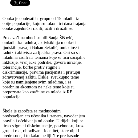
Obuka je obuhvatila grupu od 15 mladih iz
obije populacije, koju su tokom tri dana trajanja
obuke zajednički radili, učili i družili se.
Predavači na obuci su bili Sanja Šišović,
omladinska radnica, aktivistkinja u oblasti
ljudskih prava, i Boban Sekulić, omladinski
radnik i aktivista za ljudska prava. Oni su sa
mladima radili na temama koje se tiču socijalne
inkluzije, vršnjačke podrške, govora mrženje,
tolerancije, borbe protiv stigme i
diskriminacije, pravima pacijenata i pristupu
zdravstvenoj zaštiti. Dakle, sveukupno teme
koje su namijenjene svim mladima, i sa
posebnim akcentom na neke teme koje su
prepoznate kao značajne za mlade iz RE
populacije.
Škola je započeta sa međusobnim
predstavljanjem učesnika i trenera, navođenjem
pravila i očekivanja od obuke. U dijelu koji se
ticao stigme i diskriminacije, posebno su, kroz
grupni rad, obrađivani: identitet, stereotipi i
predrasude, i to kako mediji šire predrasude.