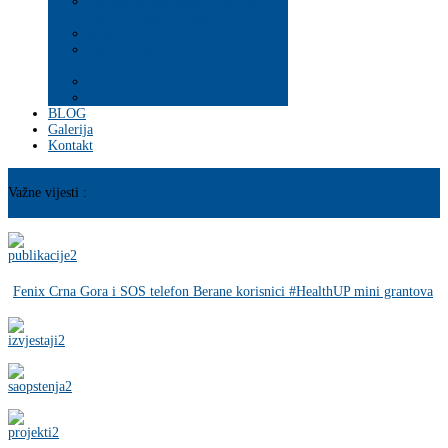
Psihosocijalna pomoć i podrška
ranjivim populacijama
Mladi
PROGRAM JAČANJA
KAPACITETA
BLOG
Galerija
Kontakt
Važne vijesti :
Fenix Crna Gora i SOS telefon Berane korisnici #HealthUP mini grantova