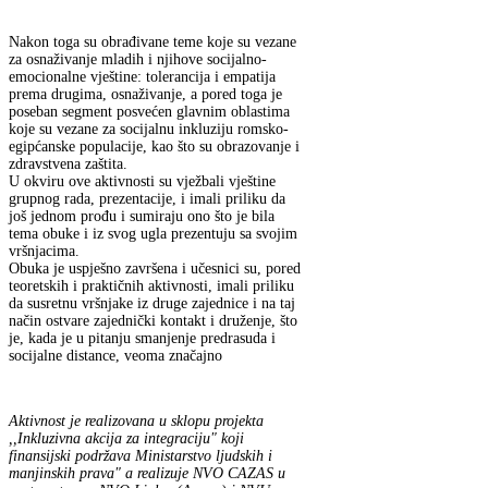
Nakon toga su obrađivane teme koje su vezane
za osnaživanje mladih i njihove socijalno-
emocionalne vještine: tolerancija i empatija
prema drugima, osnaživanje, a pored toga je
poseban segment posvećen glavnim oblastima
koje su vezane za socijalnu inkluziju romsko-
egipćanske populacije, kao što su obrazovanje i
zdravstvena zaštita.
U okviru ove aktivnosti su vježbali vještine
grupnog rada, prezentacije, i imali priliku da
još jednom prođu i sumiraju ono što je bila
tema obuke i iz svog ugla prezentuju sa svojim
vršnjacima.
Obuka je uspješno završena i učesnici su, pored
teoretskih i praktičnih aktivnosti, imali priliku
da susretnu vršnjake iz druge zajednice i na taj
način ostvare zajednički kontakt i druženje, što
je, kada je u pitanju smanjenje predrasuda i
socijalne distance, veoma značajno
Aktivnost je realizovana u sklopu projekta
,,Inkluzivna akcija za integraciju" koji
finansijski podržava Ministarstvo ljudskih i
manjinskih prava" a realizuje NVO CAZAS u