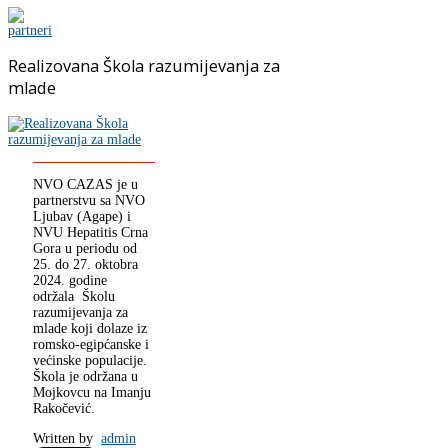
Realizovana Škola razumijevanja za
mlade
NVO CAZAS je u
partnerstvu sa NVO
Ljubav (Agape) i
NVU Hepatitis Crna
Gora u periodu od
25. do 27. oktobra
2024. godine
održala Školu
razumijevanja za
mlade koji dolaze iz
romsko-egipćanske i
većinske populacije.
Škola je održana u
Mojkovcu na Imanju
Rakočević.
Written by
admin