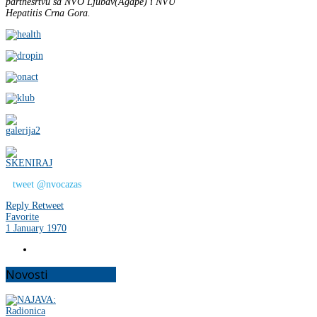
partnesrtvu sa NVO Ljubav(Agape) i NVU
Hepatitis Crna Gora.
tweet @nvocazas
Reply
Retweet
Favorite
1 January 1970
Novosti