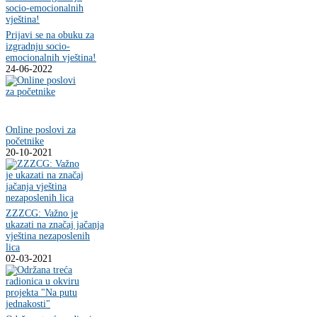
Prijavi se na obuku za
izgradnju socio-
emocionalnih vještina!
24-06-2022
Online poslovi za
početnike
20-10-2021
ZZZCG: Važno je
ukazati na značaj jačanja
vještina nezaposlenih
lica
02-03-2021