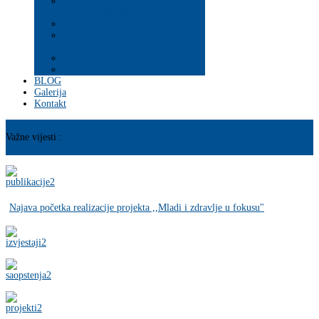
Psihosocijalna pomoć i podrška
ranjivim populacijama
Mladi
PROGRAM JAČANJA
KAPACITETA
BLOG
Galerija
Kontakt
Važne vijesti :
Najava početka realizacije projekta ,,Mladi i zdravlje u fokusu"