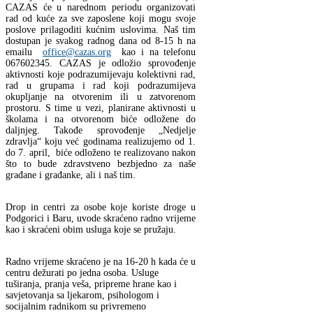
CAZAS će u narednom periodu organizovati
rad od kuće za sve zaposlene koji mogu svoje
poslove prilagoditi kućnim uslovima. Naš tim
dostupan je svakog radnog dana od 8-15 h na
emailu
office@cazas.org
kao i na telefonu
067602345. CAZAS je odložio sprovođenje
aktivnosti koje podrazumijevaju kolektivni rad,
rad u grupama i rad koji podrazumijeva
okupljanje na otvorenim ili u zatvorenom
prostoru. S time u vezi, planirane aktivnosti u
školama i na otvorenom biće odložene do
daljnjeg. Takođe sprovođenje „Nedjelje
zdravlja“ koju već godinama realizujemo od 1.
do 7. april, biće odloženo te realizovano nakon
što to bude zdravstveno bezbjedno za naše
građane i građanke, ali i naš tim.
Drop in centri za osobe koje koriste droge u
Podgorici i Baru, uvode skraćeno radno vrijeme
kao i skraćeni obim usluga koje se pružaju.
Radno vrijeme skraćeno je na 16-20 h kada će u
centru dežurati po jedna osoba. Usluge
tuširanja, pranja veša, pripreme hrane kao i
savjetovanja sa ljekarom, psihologom i
socijalnim radnikom su privremeno