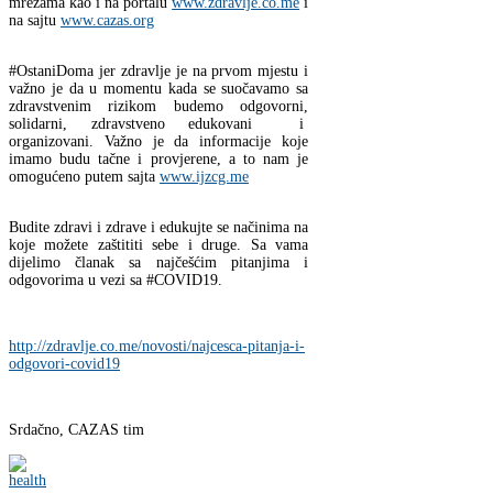
mrežama kao i na portalu
www.zdravlje.co.me
i
na sajtu
www.cazas.org
#OstaniDoma jer zdravlje je na prvom mjestu i
važno je da u momentu kada se suočavamo sa
zdravstvenim rizikom budemo odgovorni,
solidarni, zdravstveno edukovani i
organizovani. Važno je da informacije koje
imamo budu tačne i provjerene, a to nam je
omogućeno putem sajta
www.ijzcg.me
Budite zdravi i zdrave i edukujte se načinima na
koje možete zaštititi sebe i druge. Sa vama
dijelimo članak sa najčešćim pitanjima i
odgovorima u vezi sa #COVID19.
http://zdravlje.co.me/novosti/najcesca-pitanja-i-
odgovori-covid19
Srdačno, CAZAS tim