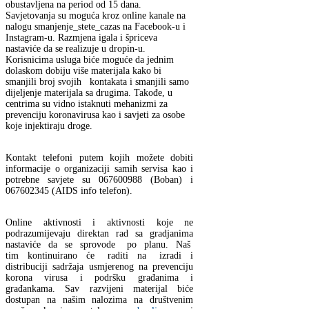
obustavljena na period od 15 dana.
Savjetovanja su moguća kroz online kanale na
nalogu smanjenje_stete_cazas na Facebook-u i
Instagram-u. Razmjena igala i špriceva
nastaviće da se realizuje u dropin-u.
Korisnicima usluga biće moguće da jednim
dolaskom dobiju više materijala kako bi
smanjili broj svojih kontakata i smanjili samo
dijeljenje materijala sa drugima. Takođe, u
centrima su vidno istaknuti mehanizmi za
prevenciju koronavirusa kao i savjeti za osobe
koje injektiraju droge.
Kontakt telefoni putem kojih možete dobiti
informacije o organizaciji samih servisa kao i
potrebne savjete su 067600988 (Boban) i
067602345 (AIDS info telefon).
Online aktivnosti i aktivnosti koje ne
podrazumijevaju direktan rad sa gradjanima
nastaviće da se sprovode po planu. Naš
tim kontinuirano će raditi na izradi i
distribuciji sadržaja usmjerenog na prevenciju
korona virusa i podršku građanima i
građankama. Sav razvijeni materijal biće
dostupan na našim nalozima na društvenim