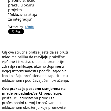
plaćenu stručnu
praksu u okviru
projekta
"Inkluzivna akcija
za integraciju"
!
Written by
admin
Cilj ove stručne prakse jeste da se pruži
mladima prilika da razvijaju praktične
vještine i iskustvo u oblasti promocije
zdravlja i inkluzije, aktivno doprinesu
boljoj informisanosti i podršci zajednici
kao i ojačaju profesionalne kapacitete u
inkluzivnom i podržavajućem okruženju,
Ova praksa je posebno usmjerena na
mlade pripadnike/ce RE populacije
,
pružajući jedinstvenu priliku za
profesionalni razvoj i osnaživanje u
inkluzivnom okruženju koje promoviše