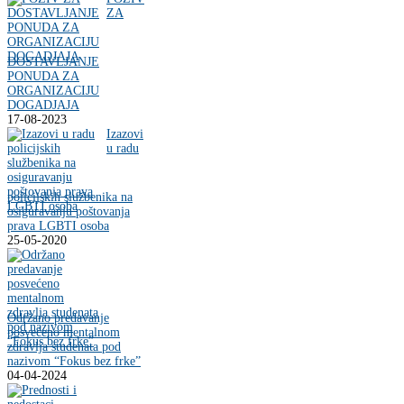
ZA
DOSTAVLJANJE
PONUDA ZA
ORGANIZACIJU
DOGADJAJA
17-08-2023
Izazovi
u radu
policijskih službenika na
osiguravanju poštovanja
prava LGBTI osoba
25-05-2020
Održano predavanje
posvećeno mentalnom
zdravlja studenata pod
nazivom “Fokus bez frke”
04-04-2024