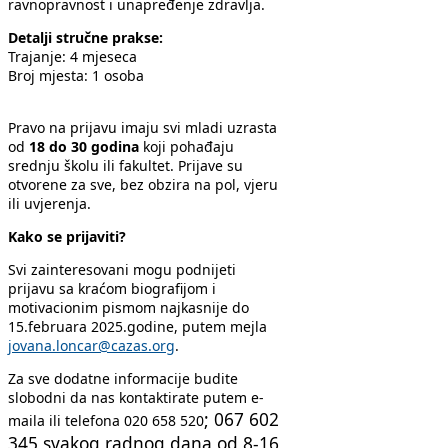
ravnopravnost i unapređenje zdravlja.
Detalji stručne prakse:
Trajanje:
4 mjeseca
Broj mjesta:
1 osoba
Pravo na prijavu imaju svi mladi uzrasta
od
18 do 30 godina
koji pohađaju
srednju školu ili fakultet. Prijave su
otvorene za sve, bez obzira na pol, vjeru
ili uvjerenja.
Kako se prijaviti?
Svi zainteresovani mogu podnijeti
prijavu sa kraćom biografijom i
motivacionim pismom najkasnije do
15.februara 2025.godine, putem mejla
jovana.loncar@cazas.org
.
Za sve dodatne informacije budite
slobodni da nas kontaktirate putem e-
; 067 602
maila ili telefona 020 658 520
345 svakog radnog dana od 8-16