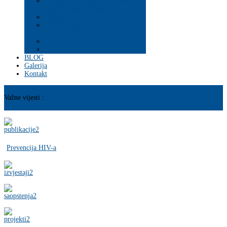
Psihosocijalna pomoć i podrška
ranjivim populacijama
Mladi
PROGRAM JAČANJA
KAPACITETA
BLOG
Galerija
Kontakt
Važne vijesti :
Prevencija HIV-a