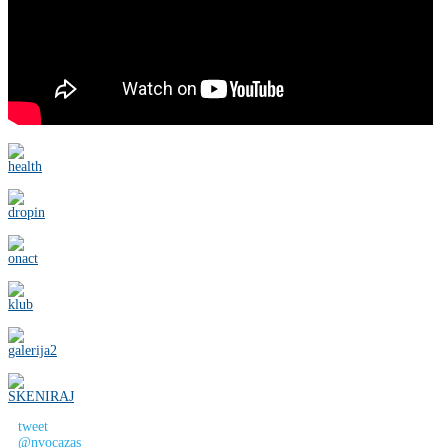
tweet
@nvocazas