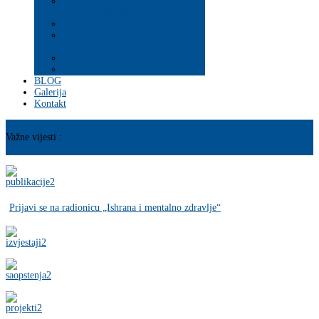
Psihosocijalna pomoć i podrška
ranjivim populacijama
Mladi
PROGRAM JAČANJA
KAPACITETA
BLOG
Galerija
Kontakt
Važne vijesti :
Prijavi se na radionicu „Ishrana i mentalno zdravlje“