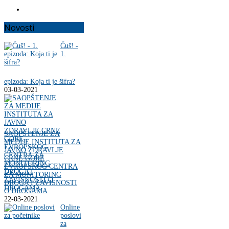
Novosti
Čuš! -
1.
epizoda: Koja ti je šifra?
03-03-2021
SAOPŠTENJE ZA
MEDIJE INSTITUTA ZA
JAVNO ZDRAVLJE
CRNE GORE
EVROPSKOG CENTRA
ZA MONITORING
DROGA I ZAVISNOSTI
O DROGAMA
22-03-2021
Online
poslovi
za