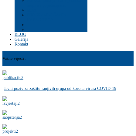
Psihosocijalna pomoć i podrška
ranjivim populacijama
Mladi
PROGRAM JAČANJA
KAPACITETA
BLOG
Galerija
Kontakt
Važne vijesti :
Javni poziv za zaštitu ranjivih grupa od korona virusa COVID-19