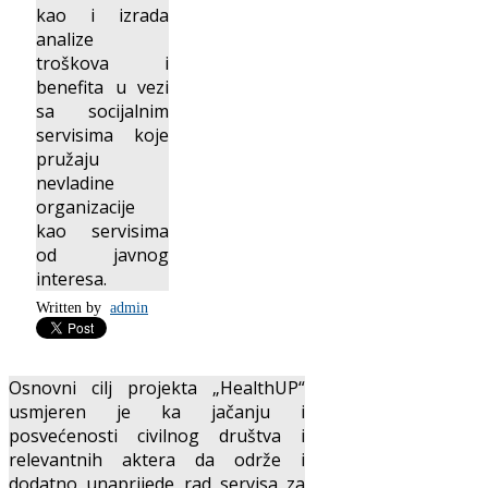
kao i izrada
analize
troškova i
benefita u vezi
sa socijalnim
servisima koje
pružaju
nevladine
organizacije
kao servisima
od javnog
interesa.
Written by
admin
Osnovni cilj projekta „HealthUP“
usmjeren je ka jačanju i
posvećenosti civilnog društva i
relevantnih aktera da održe i
dodatno unaprijede rad servisa za