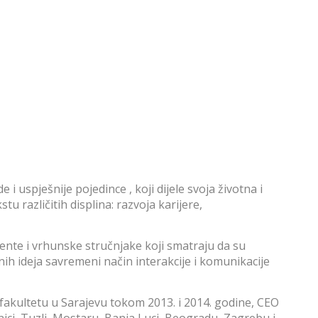
uspješnije pojedince , koji dijele svoja životna i
u različitih displina: razvoja karijere,
udente i vrhunske stručnjake koji smatraju da su
ih ideja savremeni način interakcije i komunikacije
akultetu u Sarajevu tokom 2013. i 2014. godine, CEO
nici, Tuzli, Mostaru, Banja Luci, Beogradu, Zagrebu i