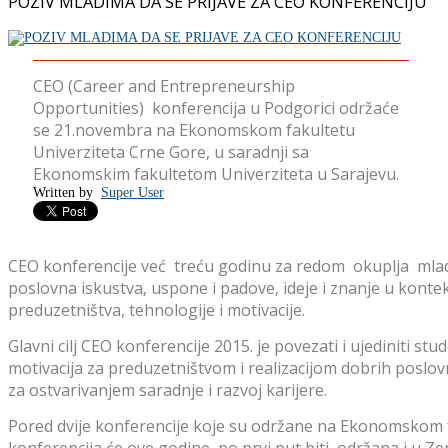
POZIV MLADIMA DA SE PRIJAVE ZA CEO KONFERENCIJU
CEO (Career and Entrepreneurship
Opportunities) konferencija u Podgorici održaće
se 21.novembra na Ekonomskom fakultetu
Univerziteta Crne Gore, u saradnji sa
Ekonomskim fakultetom Univerziteta u Sarajevu.
Written by
Super User
CEO konferencije već treću godinu za redom okuplja mlade i 
poslovna iskustva, uspone i padove, ideje i znanje u kontekst
preduzetništva, tehnologije i motivacije.
Glavni cilj CEO konferencije 2015. je povezati i ujediniti st
motivacija za preduzetništvom i realizacijom dobrih poslovn
za ostvarivanjem saradnje i razvoj karijere.
Pored dvije konferencije koje su održane na Ekonomskom f
konferencija će ove godine, po prvi put biti održana i u Ze