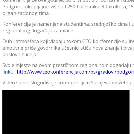
Podgorici okupljajući više od 2500 učesnika, 9 fakulteta, 
organizacionog tima.
Konferencija je namenjena studentima, srednjoškolcima i uo
regionalnog događaja za mlade.
Duh i atmosfera koji vladaju tokom CEO konferencije su insp
emotivne priče govornika učesnici stiču nova znanja i bivaj
poslovnih ideja.
Svoje mjesto na ovom prestižnom regionalnom događaju mo
linku
:
http://www.ceokonferencija.com/bs/gradovi/podgor
Video sa prošlogodišnje konferencije u Sarajevu možete p