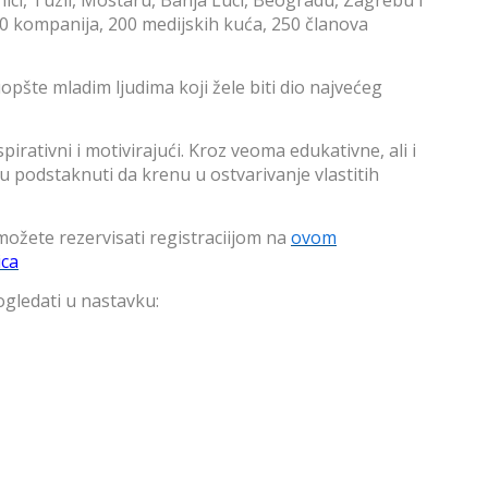
150 kompanija, 200 medijskih kuća, 250 članova
pšte mladim ljudima koji žele biti dio najvećeg
irativni i motivirajući. Kroz veoma edukativne, ali i
u podstaknuti da krenu u ostvarivanje vlastitih
žete rezervisati registraciijom na
ovom
ica
ogledati u nastavku: