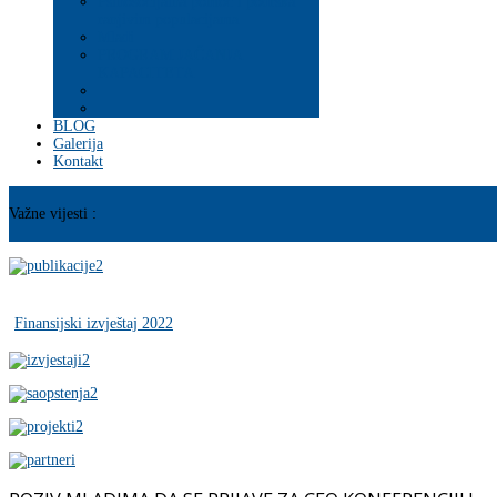
Psihosocijalna pomoć i podrška
ranjivim populacijama
Mladi
PROGRAM JAČANJA
KAPACITETA
BLOG
Galerija
Kontakt
Važne vijesti :
Finansijski izvještaj 2022