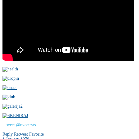
tweet @nvocazas
Reply
Retweet
Favorite