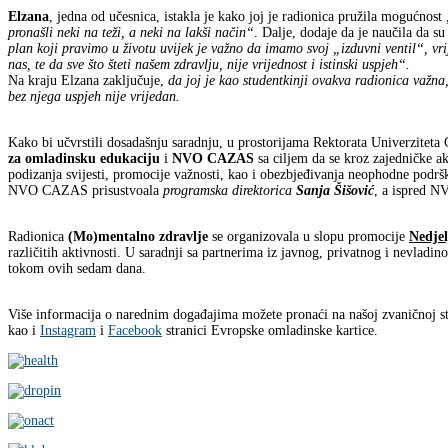
Elzana
, jedna od učesnica, istakla je kako joj je radionica pružila mogućnost
„
pronašli neki na teži, a neki na lakši način“
. Dalje, dodaje da je naučila da s
plan koji pravimo u životu uvijek je važno da imamo svoj „izduvni ventil“, vri
nas, te da sve što šteti našem zdravlju, nije vrijednost i istinski uspjeh“.
Na kraju Elzana zaključuje,
da joj je kao studentkinji ovakva radionica važna
bez njega uspjeh nije vrijedan.
Kako bi učvrstili dosadašnju saradnju, u prostorijama Rektorata Univerziteta
za omladinsku edukaciju
i
NVO CAZAS
sa ciljem da se kroz zajedničke a
podizanja svijesti, promocije važnosti, kao i obezbjeđivanja neophodne podrš
NVO CAZAS prisustvoala
programska direktorica
Sanja Šišović
, a ispred N
Radionica
(Mo)mentalno zdravlje
se organizovala u slopu promocije
Nedjel
različitih aktivnosti. U saradnji sa partnerima iz javnog, privatnog i nevladin
tokom ovih sedam dana.
Više informacija o narednim događajima možete pronaći na našoj zvaničnoj 
kao i
Instagram
i
Facebook
stranici Evropske omladinske kartice.