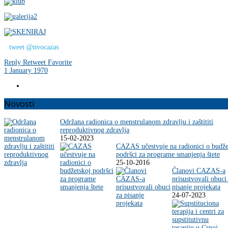
tweet @nvocazas
Reply
Retweet
Favorite
1 January 1970
Novosti
Održana radionica o menstrulanom zdravlju i zaštititi
reproduktivnog zdravlja
15-02-2023
CAZAS učestvuje na radionici o budže
podršci za programe smanjenja štete
25-10-2016
Članovi CAZAS-a
prisustvovali obuci
pisanje projekata
24-07-2023