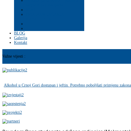
Psihosocijalna pomoć i podrška
ranjivim populacijama
Mladi
PROGRAM JAČANJA
KAPACITETA
BLOG
Galerija
Kontakt
Važne vijesti :
Alkohol u Crnoj Gori dostupan i jeftin. Potrebno poboljšati primjenu zakona