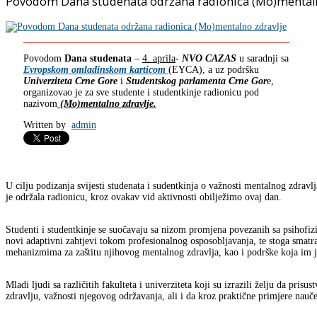
Povodom Dana studenata održana radionica (Mo)mentaln
Povodom
Dana studenata
–
4. aprila
-
NVO CAZAS
u saradnji sa
Evropskom omladinskom karticom
(EYCA), a uz podršku
Univerziteta Crne Gore
i
Studentskog parlamenta Crne Gor
e,
organizovao je za sve studente i studentkinje radionicu pod
nazivom
(Mo)mentalno zdravlje.
Written by
admin
U cilju podizanja svijesti studenata i sudentkinja o važnosti mentalnog zdravl
je održala radionicu, kroz ovakav vid aktivnosti obilježimo ovaj dan.
Studenti i studentkinje se suočavaju sa nizom promjena povezanih sa psihofi
novi adaptivni zahtjevi tokom profesionalnog osposobljavanja, te stoga smat
mehanizmima za zaštitu njihovog mentalnog zdravlja, kao i podrške koja im j
Mladi ljudi sa različitih fakulteta i univerziteta koji su izrazili želju da pris
zdravlju, važnosti njegovog održavanja, ali i da kroz praktične primjere nau