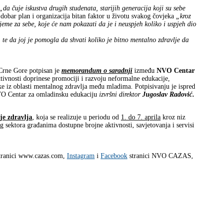
da čuje iskustva drugih studenata, starijih generacija koji su sebe
u dobar plan i organizacija bitan faktor u životu svakog čovjeka
„kroz
jeme za sebe, koje će nam pokazati da je i neuspjeh koliko i uspjeh dio
, te da joj je pomogla da shvati koliko je bitno mentalno zdravlje da
 Crne Gore potpisan je
memorandum o saradnji
između
NVO Centar
ktivnosti doprinese promociji i razvoju neformalne edukacije,
ke iz oblasti mentalnog zdravlja među mladima. Potpisivanju je ispred
VO Centar za omladinsku edukaciju
izvršni direktor
Jugoslav Radović
.
je zdravlja
, koja se realizuje u periodu od
1. do 7. aprila
kroz niz
og sektora građanima dostupne brojne aktivnosti, savjetovanja i servisi
stranici www.cazas.com,
Instagram
i
Facebook
stranici NVO CAZAS,