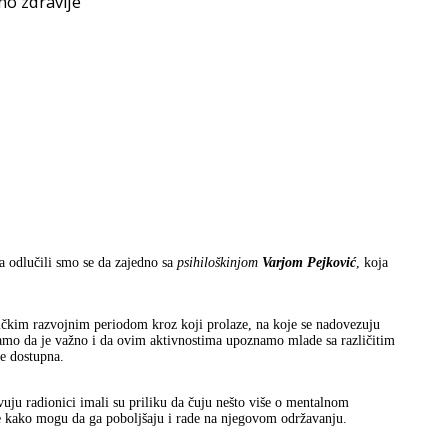
o zdravlje
ja odlučili smo se da zajedno sa
psihiloškinjom
Varjom Pejković
, koja
zičkim razvojnim periodom kroz koji prolaze, na koje se nadovezuju
ramo da je važno i da ovim aktivnostima upoznamo mlade sa različitim
e dostupna.
ustvuju radionici imali su priliku da čuju nešto više o mentalnom
če kako mogu da ga poboljšaju i rade na njegovom održavanju.