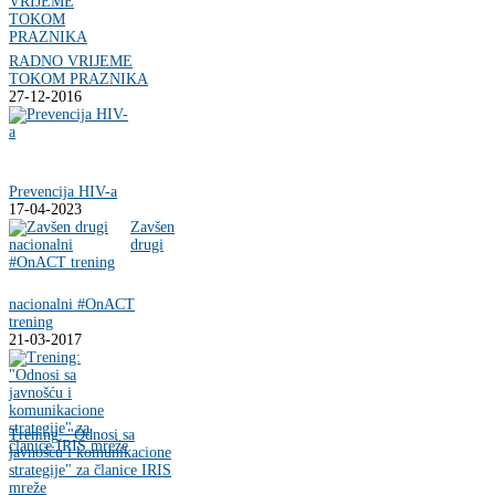
RADNO VRIJEME
TOKOM PRAZNIKA
27-12-2016
Prevencija HIV-a
17-04-2023
Zavšen
drugi
nacionalni #OnACT
trening
21-03-2017
Trening: "Odnosi sa
javnošću i komunikacione
strategije" za članice IRIS
mreže