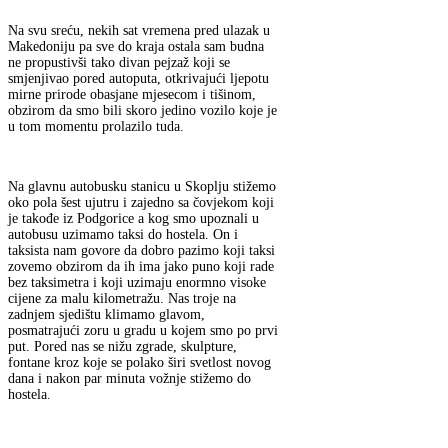
Na svu sreću, nekih sat vremena pred ulazak u
Makedoniju pa sve do kraja ostala sam budna
ne propustivši tako divan pejzaž koji se
smjenjivao pored autoputa, otkrivajući ljepotu
mirne prirode obasjane mjesecom i tišinom,
obzirom da smo bili skoro jedino vozilo koje je
u tom momentu prolazilo tuda.
Na glavnu autobusku stanicu u Skoplju stižemo
oko pola šest ujutru i zajedno sa čovjekom koji
je takođe iz Podgorice a kog smo upoznali u
autobusu uzimamo taksi do hostela. On i
taksista nam govore da dobro pazimo koji taksi
zovemo obzirom da ih ima jako puno koji rade
bez taksimetra i koji uzimaju enormno visoke
cijene za malu kilometražu. Nas troje na
zadnjem sjedištu klimamo glavom,
posmatrajući zoru u gradu u kojem smo po prvi
put. Pored nas se nižu zgrade, skulpture,
fontane kroz koje se polako širi svetlost novog
dana i nakon par minuta vožnje stižemo do
hostela.