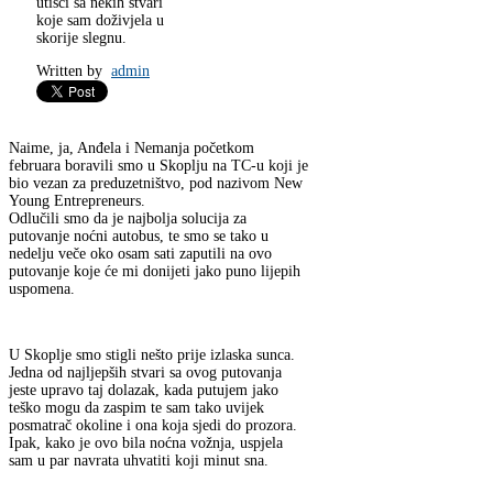
utisci sa nekih stvari
koje sam doživjela u
skorije slegnu.
Written by
admin
Naime, ja, Anđela i Nemanja početkom
februara boravili smo u Skoplju na TC-u koji je
bio vezan za preduzetništvo, pod nazivom New
Young Entrepreneurs.
Odlučili smo da je najbolja solucija za
putovanje noćni autobus, te smo se tako u
nedelju veče oko osam sati zaputili na ovo
putovanje koje će mi donijeti jako puno lijepih
uspomena.
U Skoplje smo stigli nešto prije izlaska sunca.
Jedna od najljepših stvari sa ovog putovanja
jeste upravo taj dolazak, kada putujem jako
teško mogu da zaspim te sam tako uvijek
posmatrač okoline i ona koja sjedi do prozora.
Ipak, kako je ovo bila noćna vožnja, uspjela
sam u par navrata uhvatiti koji minut sna.