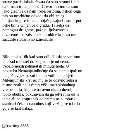
strane gazda lokala shvata da smo stranci i pita
da li nam treba pomoć. Govorimo mu da smo
jako gladni i da nam treba restoran, nakon čega
nas on nesebično odvodi do obližnjeg
italijanskog restorana, objašnjavajući nam usput
neke bitne činjenice o gradu. Ta želja da
pomognu drugome, pažnja, ljubaznost i
otvorenost su zaista neke osobine koje su me
začudile i pozitivno iznenadile.
Bilo je oko 16h kad smo odlučili da se vratimo
u nazad u hostel do kog nam je od centra
trebalo nekih petnaestak minuta hoda. U
povratku Nemanja odlučuje da se njemu ipak ne
ide još uvijek nazad i da bi volio da posjeti
Milenijumski krst jer mu je to odavno želja a
nismo znali da li ćemo više imati slobodnog
vremena. Ja, koja se naravno nisam dovoljno
toplo obukla, pokušavam da ga odvratim od te
ideje ali na kraju ipak odlazimo na autobusku
stanicu i čekamo autobus koji vozi gore u brdo
gdje se krst nalazi.