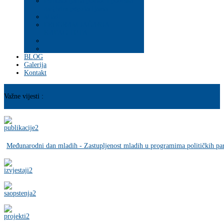
Psihosocijalna pomoć i podrška
ranjivim populacijama
Mladi
PROGRAM JAČANJA
KAPACITETA
BLOG
Galerija
Kontakt
Važne vijesti :
Međunarodni dan mladih - Zastupljenost mladih u programima političkih par