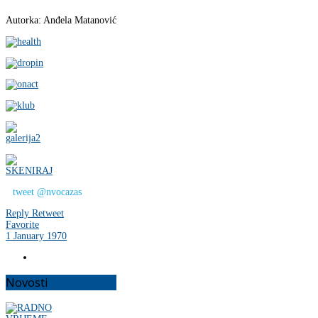
Autorka: Anđela Matanović
tweet @nvocazas
Reply
Retweet
Favorite
1 January 1970
Novosti