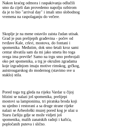
Nakon kraćeg odmora i raspakivanja odlučili
smo da cijeli dan provedemo napolju ozbirom
da je to bio "arrival day" i imali smo slobodnog
vremena na raspolaganju do večere.
Skoplje je na mene ostavilo zaista čudan utisak.
Grad je pun prelijepih građevina - počev od
tvrđave Kale, crkvi, mostova, do fontani i
spomenika. Međutim, dok smo šetali kroz sami
centar shvatila sam da mi jako smeta što toga
svega ima previše! Samo na trgu smo prebrojali
oko pet spomenika, a trg je okružen zgradama
koje izgradnjom imaju motive rimskog, grčkog,
autstrougarskog do modernog (stavimo sve u
staklo) stila.
Pored toga trg gleda na rijeku Vardar u čijoj
blizini se nalazi još spomenika, prelijepi
mostovi sa lampionima, tri piratska broda koji
su ujedno i restorani a sa druge strane rijeke
nalazi se Arheološki muzej pored kog je ulaz u
Staru čaršiju gdje se može vidjeti još
spomenika, malih zanatskih radnji i kafića,
popločanih puteva i slično.