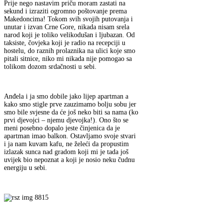
Prije nego nastavim priču moram zastati na
sekund i izraziti ogromno poštovanje prema
Makedoncima! Tokom svih svojih putovanja i
unutar i izvan Crne Gore, nikada nisam srela
narod koji je toliko velikodušan i ljubazan. Od
taksiste, čovjeka koji je radio na recepciji u
hostelu, do raznih prolaznika na ulici koje smo
pitali sitnice, niko mi nikada nije pomogao sa
tolikom dozom srdačnosti u sebi.
Anđela i ja smo dobile jako lijep apartman a
kako smo stigle prve zauzimamo bolju sobu jer
smo bile svjesne da će još neko biti sa nama (ko
prvi djevojci – njemu djevojka!). Ono što se
meni posebno dopalo jeste činjenica da je
apartman imao balkon. Ostavljamo svoje stvari
i ja nam kuvam kafu, ne želeći da propustim
izlazak sunca nad gradom koji mi je tada još
uvijek bio nepoznat a koji je nosio neku čudnu
energiju u sebi.