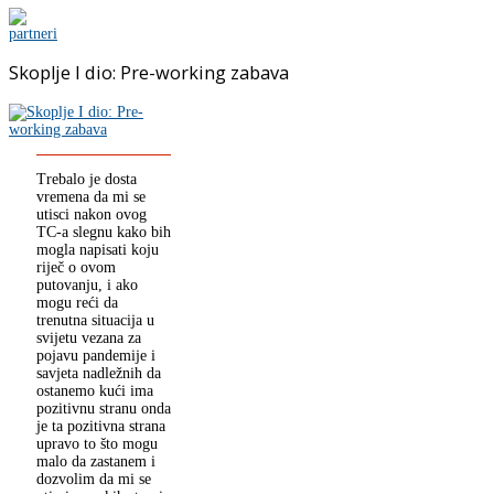
Skoplje I dio: Pre-working zabava
Trebalo je dosta
vremena da mi se
utisci nakon ovog
TC-a slegnu kako bih
mogla napisati koju
riječ o ovom
putovanju, i ako
mogu reći da
trenutna situacija u
svijetu vezana za
pojavu pandemije i
savjeta nadležnih da
ostanemo kući ima
pozitivnu stranu onda
je ta pozitivna strana
upravo to što mogu
malo da zastanem i
dozvolim da mi se