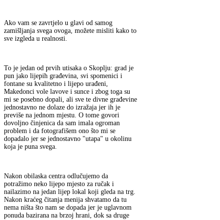
Ako vam se zavrtjelo u glavi od samog
zamišljanja svega ovoga, možete misliti kako to
sve izgleda u realnosti.
To je jedan od prvih utisaka o Skoplju: grad je
pun jako lijepih građevina, svi spomenici i
fontane su kvalitetno i lijepo urađeni,
Makedonci vole lavove i sunce i zbog toga su
mi se posebno dopali, ali sve te divne građevine
jednostavno ne dolaze do izražaja jer ih je
previše na jednom mjestu. O tome govori
dovoljno činjenica da sam imala ogroman
problem i da fotografišem ono što mi se
dopadalo jer se jednostavno "utapa" u okolinu
koja je puna svega.
Nakon obilaska centra odlučujemo da
potražimo neko lijepo mjesto za ručak i
nailazimo na jedan lijep lokal koji gleda na trg.
Nakon kraćeg čitanja menija shvatamo da tu
nema ništa što nam se dopada jer je uglavnom
ponuda bazirana na brzoj hrani, dok sa druge