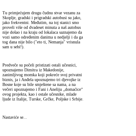
Tu primjećujem drugu čudnu stvar vezanu za
Skoplje, gradski i prigradski autobusi su jako,
jako frekventni. Međutim, na toj stanici smo
proveli više od dvadeset minuta a naš autobus
nije došao i na kraju od lokalaca saznajemo da
vozi samo određenim danima u nedjelji i da ga
tog dana nije bilo ("eto ti, Nemanja" vrisnula
sam u sebi!).
Predveče su počeli pristizati ostali učesnici,
upoznajemo Dimitra iz Makedonije,
zanimljivog momka koji pokreće svoj privatni
biznis, ja i Anđela upoznajemo tri djevojke iz
Bosne koje su bile smještene sa nama, a na
večeri upoznajemo i Fani i Aneliju „domaćice“
ovog projekta, kao i ostale učesnike, mlade
ljude iz Italije, Turske, Grčke, Poljske i Srbije.
Nastaviće se...