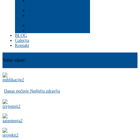
Psihosocijalna pomoć i podrška
ranjivim populacijama
Mladi
PROGRAM JAČANJA
KAPACITETA
BLOG
Galerija
Kontakt
Važne vijesti :
Danas počinje Nedjelja zdravlja