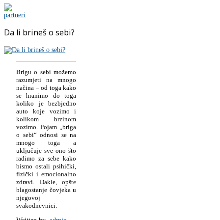
Da li brineš o sebi?
Brigu o sebi možemo
razumjeti na mnogo
načina – od toga kako
se hranimo do toga
koliko je bezbjedno
auto koje vozimo i
kolikom brzinom
vozimo. Pojam „briga
o sebi“ odnosi se na
mnogo toga a
uključuje sve ono što
radimo za sebe kako
bismo ostali psihički,
fizički i emocionalno
zdravi. Dakle, opšte
blagostanje čovjeka u
njegovoj
svakodnevnici.