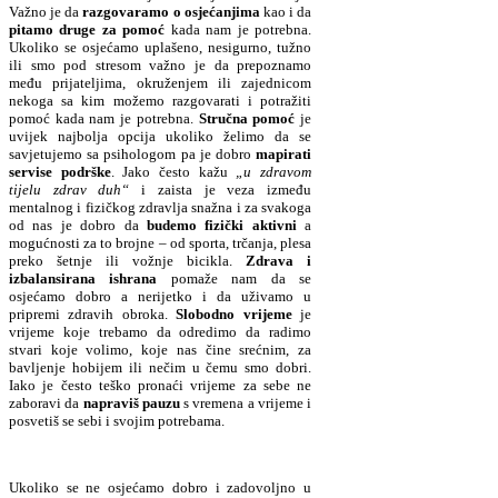
Važno je da
razgovaramo o osjećanjima
kao i da
pitamo druge za pomoć
kada nam je potrebna.
Ukoliko se osjećamo uplašeno, nesigurno, tužno
ili smo pod stresom važno je da prepoznamo
među prijateljima, okruženjem ili zajednicom
nekoga sa kim možemo razgovarati i potražiti
pomoć kada nam je potrebna.
Stručna pomoć
je
uvijek najbolja opcija ukoliko želimo da se
savjetujemo sa psihologom pa je dobro
mapirati
servise podrške
. Jako često kažu
„u zdravom
tijelu zdrav duh“
i zaista je veza između
mentalnog i fizičkog zdravlja snažna i za svakoga
od nas je dobro da
budemo fizički aktivni
a
mogućnosti za to brojne – od sporta, trčanja, plesa
preko šetnje ili vožnje bicikla.
Zdrava i
izbalansirana ishrana
pomaže nam da se
osjećamo dobro a nerijetko i da uživamo u
pripremi zdravih obroka.
Slobodno vrijeme
je
vrijeme koje trebamo da odredimo da radimo
stvari koje volimo, koje nas čine srećnim, za
bavljenje hobijem ili nečim u čemu smo dobri.
Iako je često teško pronaći vrijeme za sebe ne
zaboravi da
napraviš pauzu
s vremena a vrijeme i
posvetiš se sebi i svojim potrebama.
Ukoliko se ne osjećamo dobro i zadovoljno u