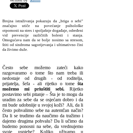
Written by
admin
Brojna istraživanja pokazuju da „briga o sebi“
značajno utiče na povećanje psihološke
otpornosti na stres i spoljašnje događaje, određeni
vid prevencije različitih bolesti i stanja.
Omogućava nam da se bolje nosimo sa stresom,
štiti od sindroma sagorijevanja i ultimativno čini
da živimo duže.
Često sebe možemo zateći kako
razgovaramo o tome što nam treba ili
nedostaje od drugih - od roditelja,
prijatelja, šefa - ali rijetko o tome
šta
možemo mi priuštiti sebi.
Rijetko
postavimo sebi pitanje – Šta je to mogu da
uradim za sebe da se osjećam dobro i da
mi bude udobniije u svojoj koži? Ali, da li
često pohvalimo sebe na autentčan način?
Da li se trudimo da naučimo da tražimo i
dajemo drugima pohvalu? Da li učimo da
budemo ponosni na sebe, da vrednujemo
svoje uspjehe? Koliko uživamo u