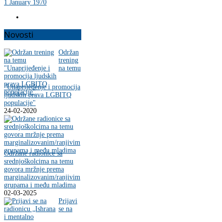
1 January 1970
Novosti
Održan
trening
na temu
"Unaprijeđenje i promocija
ljudskih prava LGBITQ
populacije"
24-02-2020
Održane radionice sa
srednjoškolcima na temu
govora mržnje prema
marginalizovanim/ranjivim
grupama i među mladima
02-03-2025
Prijavi
se na