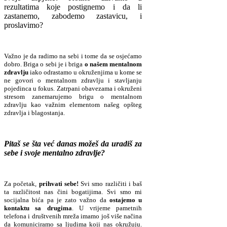
rezultatima koje postignemo i da li
zastanemo, zabodemo zastavicu, i
proslavimo?
Važno je da radimo na sebi i tome da se osjećamo
dobro. Briga o sebi je i briga
o našem mentalnom
zdravlju
iako odrastamo u okruženjima u kome se
ne govori o mentalnom zdravlju i stavljanju
pojedinca u fokus. Zatrpani obavezama i okruženi
stresom zanemarujemo brigu o mentalnom
zdravlju kao važnim elementom našeg opšteg
zdravlja i blagostanja.
Pitaš se šta već danas možeš da uradiš za
sebe i svoje mentalno zdravlje?
Za početak,
prihvati sebe!
Svi smo različiti i baš
ta različitost nas čini bogatijima. Svi smo mi
socijalna bića pa je zato važno da
ostajemo u
kontaktu sa drugima
. U vrijeme pametnih
telefona i društvenih mreža imamo još više načina
da komuniciramo sa ljudima koji nas okružuju.