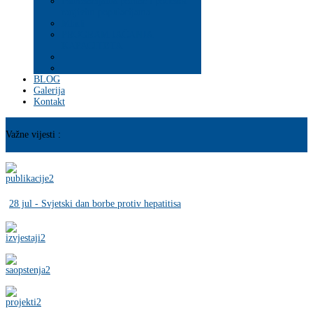
Psihosocijalna pomoć i podrška
ranjivim populacijama
Mladi
PROGRAM JAČANJA
KAPACITETA
BLOG
Galerija
Kontakt
Važne vijesti :
28 jul - Svjetski dan borbe protiv hepatitisa