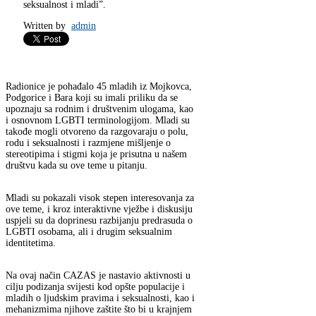
seksualnost i mladi”.
Written by
admin
Radionice je pohađalo 45 mladih iz Mojkovca,
Podgorice i Bara koji su imali priliku da se
upoznaju sa rodnim i društvenim ulogama, kao
i osnovnom LGBTI terminologijom. Mladi su
takođe mogli otvoreno da razgovaraju o polu,
rodu i seksualnosti i razmjene mišljenje o
stereotipima i stigmi koja je prisutna u našem
društvu kada su ove teme u pitanju.
Mladi su pokazali visok stepen interesovanja za
ove teme, i kroz interaktivne vježbe i diskusiju
uspjeli su da doprinesu razbijanju predrasuda o
LGBTI osobama, ali i drugim seksualnim
identitetima.
Na ovaj način CAZAS je nastavio aktivnosti u
cilju podizanja svijesti kod opšte populacije i
mladih o ljudskim pravima i seksualnosti, kao i
mehanizmima njihove zaštite što bi u krajnjem