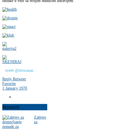
odluke u vezi sa svojim budućim zdravljem.
tweet @nvocazas
Reply
Retweet
Favorite
1 January 1970
Novosti
Zahtjev
za