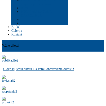
Psihosocijalna pomoć i podrška
ranjivim populacijama
Mladi
PROGRAM JAČANJA
KAPACITETA
BLOG
Galerija
Kontakt
Važne vijesti :
Uloga ključnih aktera u sistemu obrazovanja odraslih