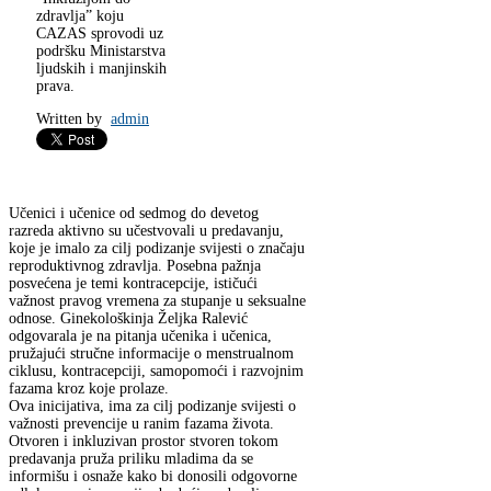
zdravlja” koju
CAZAS sprovodi uz
podršku Ministarstva
ljudskih i manjinskih
prava.
Written by
admin
Učenici i učenice od sedmog do devetog
razreda aktivno su učestvovali u predavanju,
koje je imalo za cilj podizanje svijesti o značaju
reproduktivnog zdravlja. Posebna pažnja
posvećena je temi kontracepcije, ističući
važnost pravog vremena za stupanje u seksualne
odnose. Ginekološkinja Željka Ralević
odgovarala je na pitanja učenika i učenica,
pružajući stručne informacije o menstrualnom
ciklusu, kontracepciji, samopomoći i razvojnim
fazama kroz koje prolaze.
Ova inicijativa, ima za cilj podizanje svijesti o
važnosti prevencije u ranim fazama života.
Otvoren i inkluzivan prostor stvoren tokom
predavanja pruža priliku mladima da se
informišu i osnaže kako bi donosili odgovorne