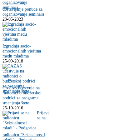
dostavljanje ponude za
organizovanje seminara
23-05-2023
Izgradnja socio-
emocionalnih vještina
među mladima
25-09-2018
CAZAS učestvuje na
radionici o budžetskoj
podršci za programe
smanjenja štete
25-10-2016
Prijavi
se na
radionicu "Seksualnost i
mladi" - Podgorica